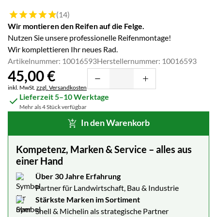
Bewertung: 5 von 5 (14 Bewertungen)
(14)
Wir montieren den Reifen auf die Felge.
Nutzen Sie unsere professionelle Reifenmontage!
Wir komplettieren Ihr neues Rad.
Artikelnummer: 10016593
Herstellernummer: 10016593
45
,
00
€
Steuerhinweis:
inkl. MwSt.
zzgl. Versandkosten
Lieferzeit 5–10 Werktage
Mehr als 4 Stück verfügbar
In den Warenkorb
Kompetenz, Marken & Service – alles aus
einer Hand
Über 30 Jahre Erfahrung
Partner für Landwirtschaft, Bau & Industrie
Stärkste Marken im Sortiment
Shell & Michelin als strategische Partner