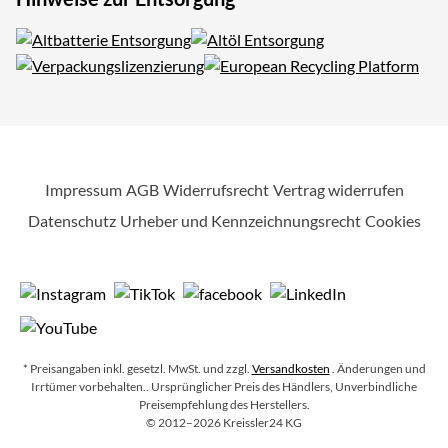
Impressum
AGB
Widerrufsrecht
Vertrag widerrufen
Datenschutz
Urheber und Kennzeichnungsrecht
Cookies
* Preisangaben inkl. gesetzl. MwSt. und zzgl.
Versandkosten
. Änderungen und
Irrtümer vorbehalten.
. Ursprünglicher Preis des Händlers, Unverbindliche
Preisempfehlung des Herstellers.
Copyright
©
2012–2026
Kreissler24 KG