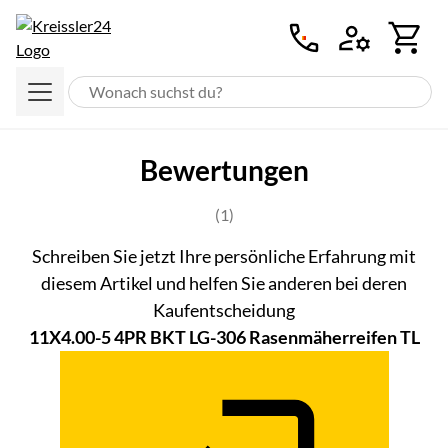
Zum Hauptinhalt springen
Bewertungen
Bewertung: 5 von 5 (1 Bewertung
(1)
Schreiben Sie jetzt Ihre persönliche Erfahrung mit
diesem Artikel und helfen Sie anderen bei deren
Kaufentscheidung
11X4.00-5 4PR BKT LG-306 Rasenmäherreifen TL