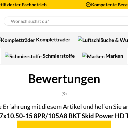
tifizierter Fachbetrieb
Kompetente Bera
Kompletträder
Schmierstoffe
Marken
Bewertungen
Bewertung: 5 von 5 (9 Bewertung
(9)
he Erfahrung mit diesem Artikel und helfen Sie
7x10.50-15 8PR/105A8 BKT Skid Power HD 