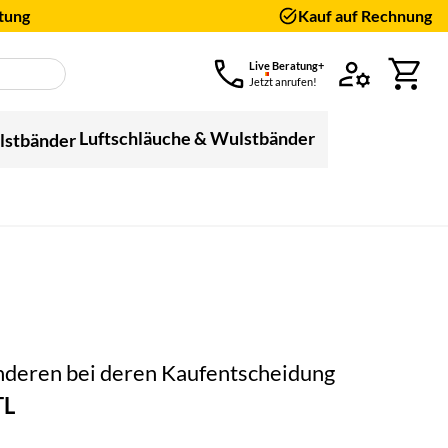
tung
Kauf auf Rechnung
Live Beratung+
Jetzt anrufen!
Luftschläuche & Wulstbänder
en)
 anderen bei deren Kaufentscheidung
TL