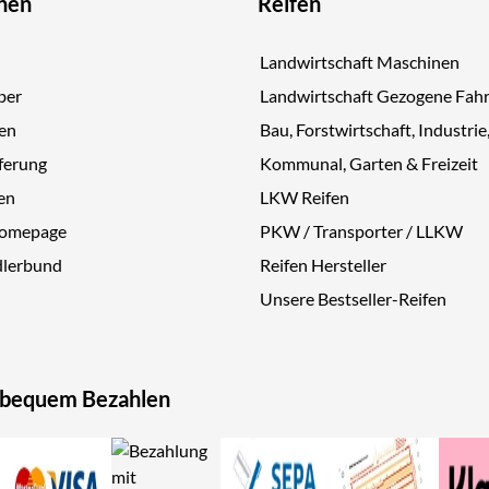
nen
Reifen
Landwirtschaft Maschinen
ber
Landwirtschaft Gezogene Fah
gen
Bau, Forstwirtschaft, Industrie
ferung
Kommunal, Garten & Freizeit
en
LKW Reifen
Homepage
PKW / Transporter / LLKW
dlerbund
Reifen Hersteller
Unsere Bestseller-Reifen
 bequem Bezahlen