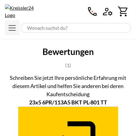
Zum Hauptinhalt springen
Bewertungen
Bewertung: 5 von 5 (1 Bewertung
(1)
Schreiben Sie jetzt Ihre persönliche Erfahrung mit
diesem Artikel und helfen Sie anderen bei deren
Kaufentscheidung
23x5 6PR/113A5 BKT PL-801 TT