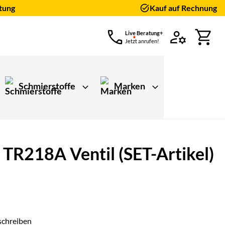
tung
Kauf auf Rechnung
Live Beratung+
Jetzt anrufen!
Schmierstoffe
Marken
TR218A Ventil (SET-Artikel)
schreiben