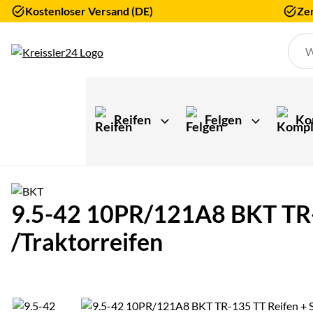
Kostenloser Versand (DE)
Zer
Zum Hauptinhalt springen
Reifen
Felgen
Ko
9.5-42 10PR/121A8 BKT TR-1
/Traktorreifen
Produktgalerie