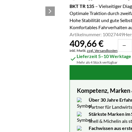
BKT TR 135
– Vielseitiger Dia
Optimale Traktion durch zweif
Hohe Stabilität und gute Selbs
Komfortables Fahrverhalten au
Artikelnummer: 10027449
Her
409
,
66
€
Steuerhinweis:
inkl. MwSt.
zzgl. Versandkosten
Lieferzeit 5–10 Werktage
Mehr als 4 Stück verfügbar
Kompetenz, Marken & 
Über 30 Jahre Erfah
Partner für Landwirts
Stärkste Marken im 
Shell & Michelin als 
Fachwissen aus erst