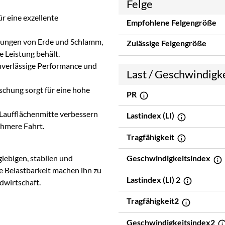
Felge
r eine exzellente
Empfohlene Felgengröße
ftungen von Erde und Schlamm,
Zulässige Felgengröße
 Leistung behält.
uverlässige Performance und
Last / Geschwindigk
chung sorgt für eine hohe
PR
 Laufflächenmitte verbessern
Lastindex (LI)
ehmere Fahrt.
Tragfähigkeit
glebigen, stabilen und
Geschwindigkeitsindex
he Belastbarkeit machen ihn zu
Lastindex (LI) 2
dwirtschaft.
Tragfähigkeit2
Geschwindigkeitsindex2