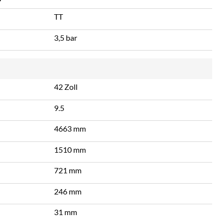
TT
3,5 bar
42 Zoll
9.5
4663 mm
1510 mm
721 mm
246 mm
31 mm