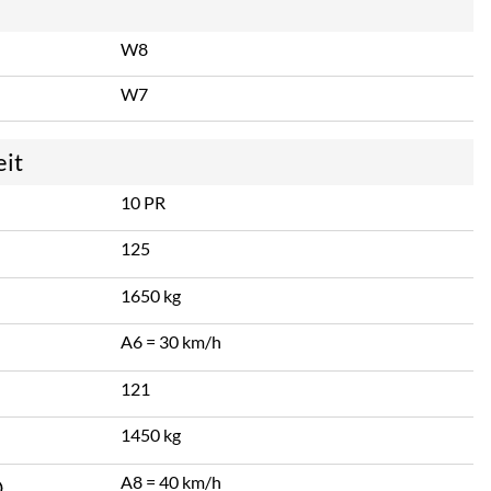
W8
W7
eit
10 PR
125
1650 kg
A6 = 30 km/h
121
1450 kg
A8 = 40 km/h