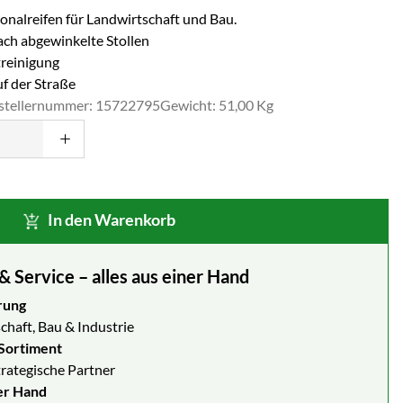
gonalreifen für Landwirtschaft und Bau.
ach abgewinkelte Stollen
treinigung
f der Straße
stellernummer: 15722795
Gewicht: 51,00 Kg
In den Warenkorb
Service – alles aus einer Hand
rung
chaft, Bau & Industrie
Sortiment
strategische Partner
er Hand