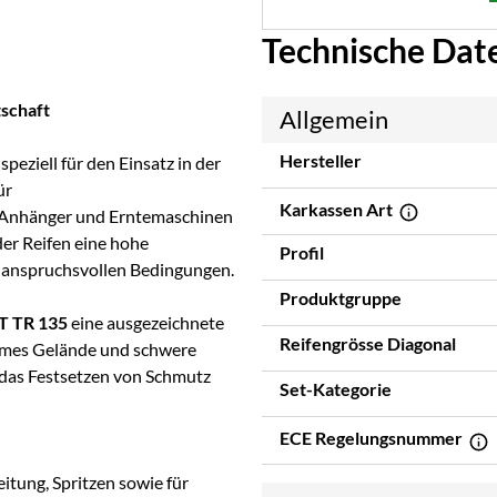
Technische Dat
tschaft
Allgemein
Hersteller
speziell für den Einsatz in der
ür
Karkassen Art
 Anhänger und Erntemaschinen
er Reifen eine hohe
Profil
r anspruchsvollen Bedingungen.
Produktgruppe
T TR 135
eine ausgezeichnete
Reifengrösse Diagonal
sames Gelände und schwere
 das Festsetzen von Schmutz
Set-Kategorie
ECE Regelungsnummer
tung, Spritzen sowie für