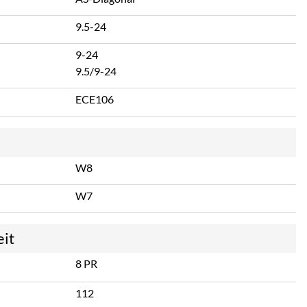
9.5-24
9-24
9.5/9-24
ECE106
W8
W7
eit
8 PR
112