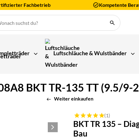
tifizierter Fachbetrieb
Kompetente Bera
mpletträder
Luftschläuche & Wulstbänder
08A8 BKT TR-135 TT (9.5/9-24
Weiter einkaufen
Bewertung: 5 von 5 (1 Bewert
(1)
BKT TR 135 – Diag
Bau