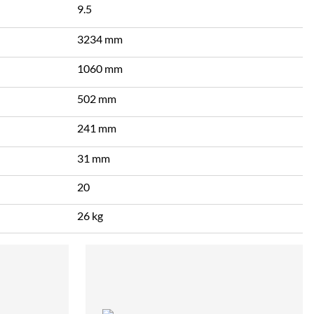
9.5
3234 mm
1060 mm
502 mm
241 mm
31 mm
20
26 kg