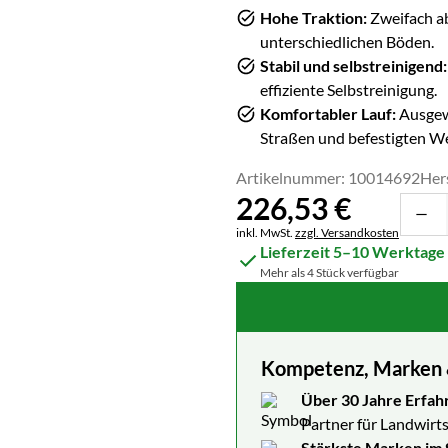
Hohe Traktion:
Zweifach ab
unterschiedlichen Böden.
Stabil und selbstreinigend:
effiziente Selbstreinigung.
Komfortabler Lauf:
Ausgewo
Straßen und befestigten W
Artikelnummer: 10014692
Her
226
,
53
€
Steuerhinweis:
inkl. MwSt.
zzgl. Versandkosten
Lieferzeit 5–10 Werktage
Mehr als 4 Stück verfügbar
Kompetenz, Marken & 
Über 30 Jahre Erfah
Partner für Landwirts
Stärkste Marken im 