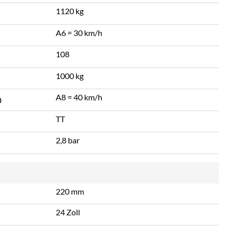
1120 kg
A6 = 30 km/h
108
1000 kg
A8 = 40 km/h
TT
2,8 bar
220 mm
24 Zoll