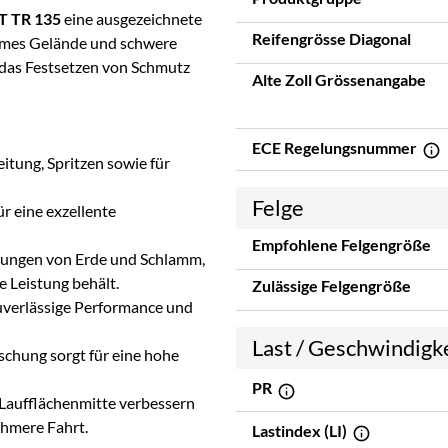
T TR 135
eine ausgezeichnete
Reifengrösse Diagonal
sames Gelände und schwere
 das Festsetzen von Schmutz
Alte Zoll Grössenangabe
ECE Regelungsnummer
tung, Spritzen sowie für
Felge
r eine exzellente
Empfohlene Felgengröße
ftungen von Erde und Schlamm,
 Leistung behält.
Zulässige Felgengröße
uverlässige Performance und
Last / Geschwindigk
chung sorgt für eine hohe
PR
 Laufflächenmitte verbessern
ehmere Fahrt.
Lastindex (LI)