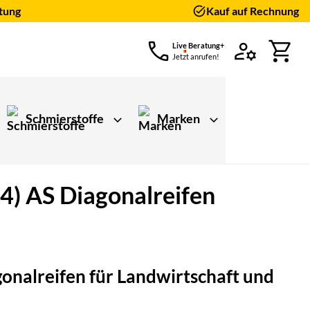
tung
Kauf auf Rechnung
Live Beratung+
Jetzt anrufen!
Schmierstoffe
Marken
) AS Diagonalreifen
ungen)
onalreifen für Landwirtschaft und