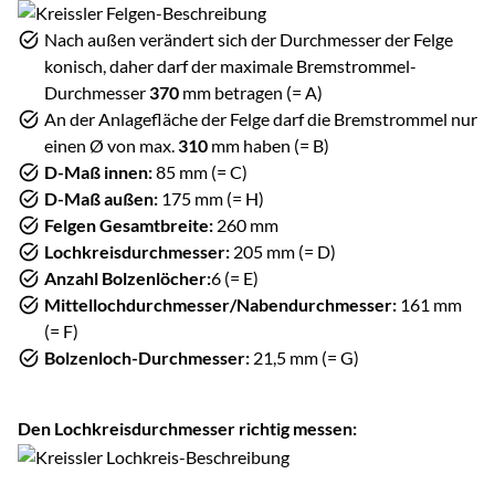
Nach außen verändert sich der Durchmesser der Felge
konisch, daher darf der maximale Bremstrommel-
Durchmesser
370
mm betragen (= A)
An der Anlagefläche der Felge darf die Bremstrommel nur
einen Ø von max.
310
mm haben (= B)
D-Maß innen:
85 mm (= C)
D-Maß außen:
175 mm (= H)
Felgen Gesamtbreite:
260 mm
Lochkreisdurchmesser:
205 mm (= D)
Anzahl Bolzenlöcher:
6 (= E)
Mittellochdurchmesser/Nabendurchmesser:
161 mm
(= F)
Bolzenloch-Durchmesser:
21,5 mm (= G)
Den Lochkreisdurchmesser richtig messen: