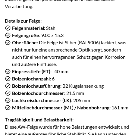
Verarbeitung.
Details zur Felge:
Felgenmaterial:
Stahl
Felgengröße:
9.00 x 15.3
Oberfläche:
Die Felge ist Silber (RAL9006) lackiert, was
nicht nur für eine ansprechende Optik sorgt, sondern
auch für einen hervorragenden Schutz gegen Korrosion
und äußere Einflüsse.
Einpresstiefe (ET):
-40 mm
Bolzenlochanzahl:
6
Bolzenlochausführung:
B2 Kugelansenkung
Bolzenlochdurchmesser:
21,5 mm
Lochkreisdurchmesser (LK):
205 mm
Mittellochdurchmesser (ML) / Nabenbohrung:
161 mm
Tragfähigkeit und Belastbarkeit:
Diese AW-Felge wurde für hohe Belastungen entwickelt und
bietet eine außergewöhnliche Stabilität. Sie kann unter den