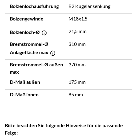
Bolzenlochausführung
B2 Kugelansenkung
Bolzengewinde
M18x1.5
21,5 mm
Bolzenloch-Ø
Bremstrommel-Ø
310 mm
Anlagefläche max
Bremstrommel-Ø außen
370 mm
max
D-Maß außen
175 mm
D-Maß innen
85 mm
Bitte beachten Sie folgende Hinweise für die passende
Felge: