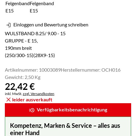
Einloggen und Bewertung schreiben
WULSTBAND 8.25/ 9.00 - 15
GRUPPE - E 15,
190mm breit
(250/300-15)(28X9-15)
Artikelnummer: 10003089
Herstellernummer: OCH016
Gewicht: 2,50 Kg
22
,
42
€
Steuerhinweis:
inkl. MwSt.
zzgl. Versandkosten
leider ausverkauft
Verfügbarkeitsbenachrichtigung
Kompetenz, Marken & Service – alles aus
einer Hand