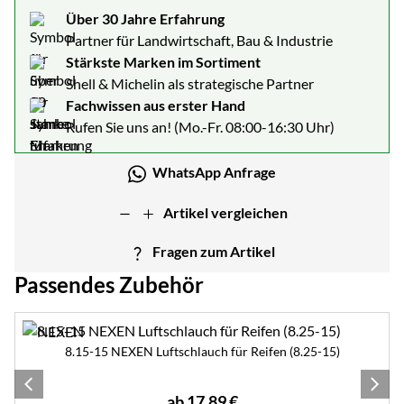
Über 30 Jahre Erfahrung
Partner für Landwirtschaft, Bau & Industrie
Stärkste Marken im Sortiment
Shell & Michelin als strategische Partner
Fachwissen aus erster Hand
Rufen Sie uns an! (Mo.-Fr. 08:00-16:30 Uhr)
WhatsApp Anfrage
Artikel vergleichen
Fragen zum Artikel
Passendes Zubehör
Zubehör überspringen
8.15-15 NEXEN Luftschlauch für Reifen (8.25-15)
ab:
ab
17
,
89
€