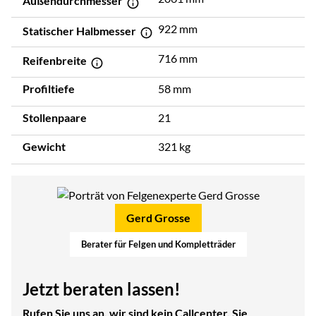
Außendurchmesser
922 mm
Statischer Halbmesser
716 mm
Reifenbreite
Profiltiefe
58 mm
Stollenpaare
21
Gewicht
321 kg
Gerd Grosse
Berater für Felgen und Kompletträder
Jetzt beraten lassen!
Rufen Sie uns an, wir sind kein Callcenter, Sie