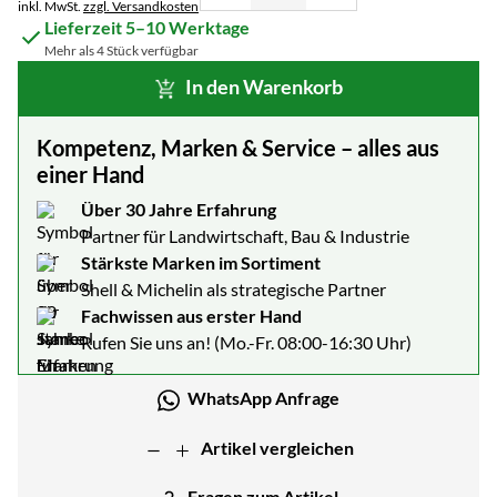
Steuerhinweis:
inkl. MwSt.
zzgl. Versandkosten
Lieferzeit 5–10 Werktage
Mehr als 4 Stück verfügbar
In den Warenkorb
Kompetenz, Marken & Service – alles aus
einer Hand
Über 30 Jahre Erfahrung
Partner für Landwirtschaft, Bau & Industrie
Stärkste Marken im Sortiment
Shell & Michelin als strategische Partner
Fachwissen aus erster Hand
Rufen Sie uns an! (Mo.-Fr. 08:00-16:30 Uhr)
WhatsApp Anfrage
Artikel vergleichen
Fragen zum Artikel