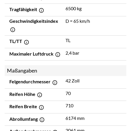
6500 kg
Tragfähigkeit
Geschwindigkeitsindex
D = 65 km/h
TL
TL/TT
2,4 bar
Maximaler Luftdruck
Maßangaben
42 Zoll
Felgendurchmesser
70
Reifen Höhe
710
Reifen Breite
6174 mm
Abrollumfang
2061 mm