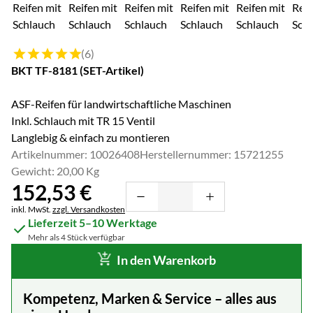
Bewertung: 5 von 5 (6 Bewertungen)
(6)
BKT TF-8181 (SET-Artikel)
ASF-Reifen für landwirtschaftliche Maschinen
Inkl. Schlauch mit TR 15 Ventil
Langlebig & einfach zu montieren
Artikelnummer: 10026408
Herstellernummer: 15721255
Gewicht: 20,00 Kg
152
,
53
€
Steuerhinweis:
inkl. MwSt.
zzgl. Versandkosten
Lieferzeit 5–10 Werktage
Mehr als 4 Stück verfügbar
In den Warenkorb
Kompetenz, Marken & Service – alles aus