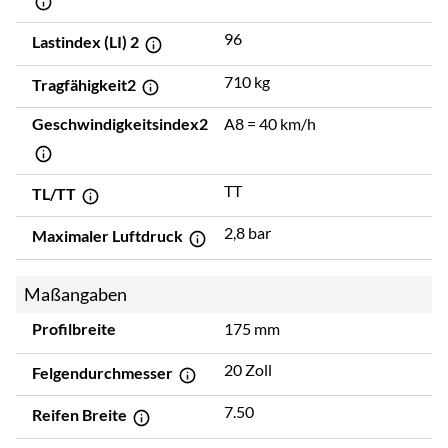
96
Lastindex (LI) 2
710 kg
Tragfähigkeit2
Geschwindigkeitsindex2
A8 = 40 km/h
TT
TL/TT
2,8 bar
Maximaler Luftdruck
Maßangaben
Profilbreite
175 mm
20 Zoll
Felgendurchmesser
7.50
Reifen Breite