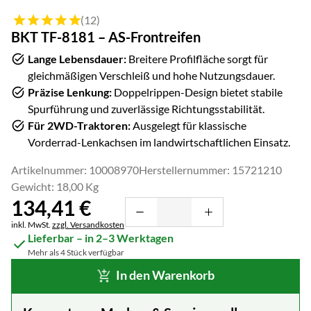
Bewertung: 5 von 5 (12 Bewertungen)
(12)
BKT TF-8181 – AS-Frontreifen
Lange Lebensdauer:
Breitere Profilfläche sorgt für
gleichmäßigen Verschleiß und hohe Nutzungsdauer.
Präzise Lenkung:
Doppelrippen-Design bietet stabile
Spurführung und zuverlässige Richtungsstabilität.
Für 2WD-Traktoren:
Ausgelegt für klassische
Vorderrad-Lenkachsen im landwirtschaftlichen Einsatz.
Artikelnummer: 10008970
Herstellernummer: 15721210
Gewicht: 18,00 Kg
134
,
41
€
Steuerhinweis:
inkl. MwSt.
zzgl. Versandkosten
Lieferbar – in 2–3 Werktagen
Mehr als 4 Stück verfügbar
In den Warenkorb