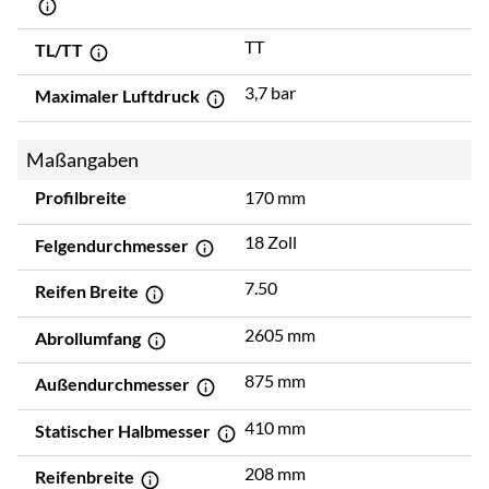
TT
TL/TT
3,7 bar
Maximaler Luftdruck
Maßangaben
Profilbreite
170 mm
18 Zoll
Felgendurchmesser
7.50
Reifen Breite
2605 mm
Abrollumfang
875 mm
Außendurchmesser
410 mm
Statischer Halbmesser
208 mm
Reifenbreite