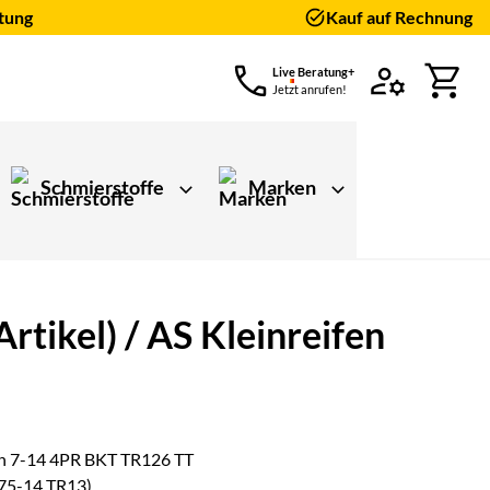
tung
Kauf auf Rechnung
Live Beratung+
Jetzt anrufen!
Schmierstoffe
Marken
tikel) / AS Kleinreifen
ungen)
fen 7-14 4PR BKT TR126 TT
175-14 TR13)