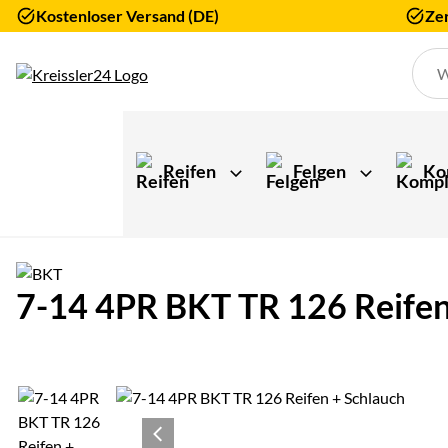
Kostenloser Versand (DE)
Zer
Zum Hauptinhalt springen
Reifen
Felgen
Ko
7-14 4PR BKT TR 126 Reifen +
Produktgalerie
Zur Kaufbox springen