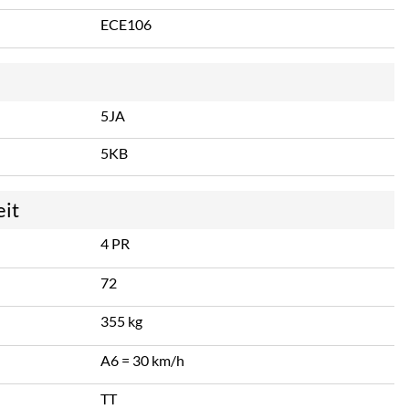
ECE106
5JA
5KB
eit
4 PR
72
355 kg
A6 = 30 km/h
TT