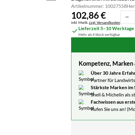
Artikelnummer: 10027558
Her
102
,
86
€
Steuerhinweis:
inkl. MwSt.
zzgl. Versandkosten
Lieferzeit 5–10 Werktage
Mehr als 4 Stück verfügbar
Kompetenz, Marken & 
Über 30 Jahre Erfah
Partner für Landwirts
Stärkste Marken im 
Shell & Michelin als 
Fachwissen aus erst
Rufen Sie uns an! (Mo