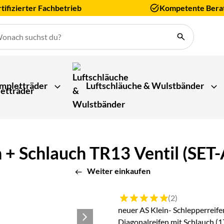
tifizierter Fachbetrieb
Kompetente Bera
mpletträder
Luftschläuche & Wulstbänder
 Schlauch TR13 Ventil (SET-Ar
Weiter einkaufen
Bewertung: 5 von 5 (2 Bewert
(2)
neuer AS Klein- Schlepperrei
Diagonalreifen mit Schlauch (