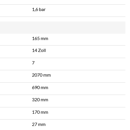
1,6 bar
165 mm
14 Zoll
7
2070 mm
690 mm
320 mm
170 mm
27 mm