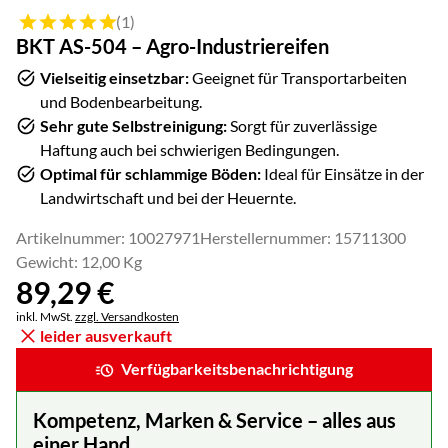
Bewertung: 5 von 5 (1 Bewertungen)
(1)
BKT AS-504 – Agro-Industriereifen
Vielseitig einsetzbar:
Geeignet für Transportarbeiten
und Bodenbearbeitung.
Sehr gute Selbstreinigung:
Sorgt für zuverlässige
Haftung auch bei schwierigen Bedingungen.
Optimal für schlammige Böden:
Ideal für Einsätze in der
Landwirtschaft und bei der Heuernte.
Artikelnummer: 10027971
Herstellernummer: 15711300
Gewicht: 12,00 Kg
89
,
29
€
Steuerhinweis:
inkl. MwSt.
zzgl. Versandkosten
leider ausverkauft
Verfügbarkeitsbenachrichtigung
Kompetenz, Marken & Service – alles aus
einer Hand