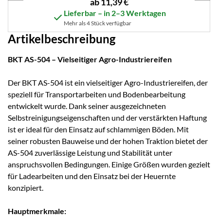
ab:
ab
11
,
39
€
Lieferbar – in 2–3 Werktagen
Mehr als 4 Stück verfügbar
Artikelbeschreibung
BKT AS-504 – Vielseitiger Agro-Industriereifen
Der BKT AS-504 ist ein vielseitiger Agro-Industriereifen, der
speziell für Transportarbeiten und Bodenbearbeitung
entwickelt wurde. Dank seiner ausgezeichneten
Selbstreinigungseigenschaften und der verstärkten Haftung
ist er ideal für den Einsatz auf schlammigen Böden. Mit
seiner robusten Bauweise und der hohen Traktion bietet der
AS-504 zuverlässige Leistung und Stabilität unter
anspruchsvollen Bedingungen. Einige Größen wurden gezielt
für Ladearbeiten und den Einsatz bei der Heuernte
konzipiert.
Hauptmerkmale: