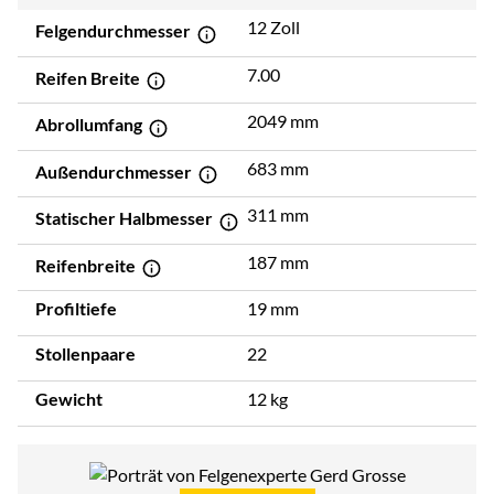
12 Zoll
Felgendurchmesser
7.00
Reifen Breite
2049 mm
Abrollumfang
683 mm
Außendurchmesser
311 mm
Statischer Halbmesser
187 mm
Reifenbreite
Profiltiefe
19 mm
Stollenpaare
22
Gewicht
12 kg