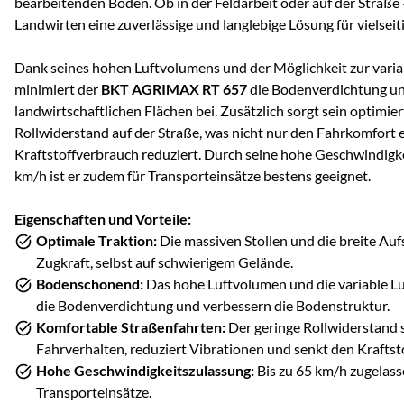
bearbeitenden Böden. Ob in der Feldarbeit oder auf der Straße –
Landwirten eine zuverlässige und langlebige Lösung für vielseiti
Dank seines hohen Luftvolumens und der Möglichkeit zur vari
minimiert der
BKT AGRIMAX RT 657
die Bodenverdichtung un
landwirtschaftlichen Flächen bei. Zusätzlich sorgt sein optimie
Rollwiderstand auf der Straße, was nicht nur den Fahrkomfort 
Kraftstoffverbrauch reduziert. Durch seine hohe Geschwindigke
km/h ist er zudem für Transporteinsätze bestens geeignet.
Eigenschaften und Vorteile:
Optimale Traktion:
Die massiven Stollen und die breite Au
Zugkraft, selbst auf schwierigem Gelände.
Bodenschonend:
Das hohe Luftvolumen und die variable L
die Bodenverdichtung und verbessern die Bodenstruktur.
Komfortable Straßenfahrten:
Der geringe Rollwiderstand 
Fahrverhalten, reduziert Vibrationen und senkt den Kraftst
Hohe Geschwindigkeitszulassung:
Bis zu 65 km/h zugelasse
Transporteinsätze.