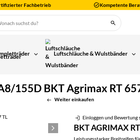
tifizierter Fachbetrieb
Kompetente Bera
mpletträder
Luftschläuche & Wulstbänder
8/155D BKT Agrimax RT 657 
Weiter einkaufen
Einloggen und Bewertung 
BKT AGRIMAX RT
Leistungsstarker Breitreifen fü