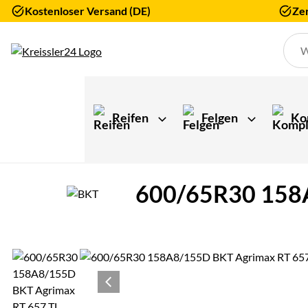
Kostenloser Versand (DE)
Zer
Zum Hauptinhalt springen
Reifen
Felgen
Ko
600/65R30 158A
Produktgalerie
Zur Kaufbox springen