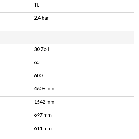
TL
2,4 bar
30 Zoll
65
600
4609 mm
1542 mm
697 mm
611 mm