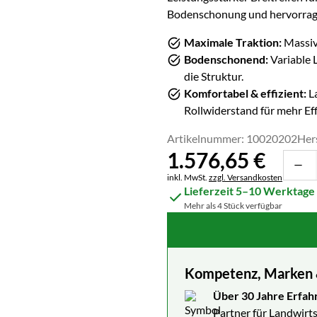
Bodenschonung und hervorrage
Maximale Traktion:
Massive
Bodenschonend:
Variable 
die Struktur.
Komfortabel & effizient:
La
Rollwiderstand für mehr Eff
Artikelnummer: 10020202
Her
1.576
,
65
€
Steuerhinweis:
inkl. MwSt.
zzgl. Versandkosten
Lieferzeit 5–10 Werktage
Mehr als 4 Stück verfügbar
Kompetenz, Marken & 
Über 30 Jahre Erfah
Partner für Landwirts