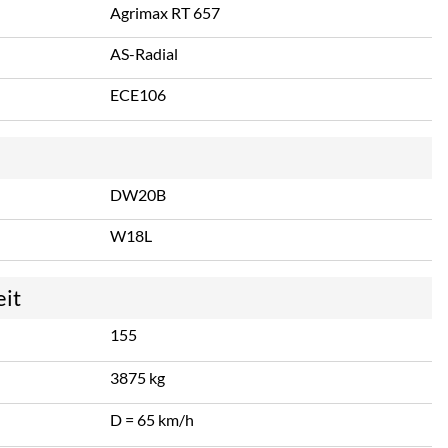
Agrimax RT 657
AS-Radial
ECE106
DW20B
W18L
eit
155
3875 kg
D = 65 km/h