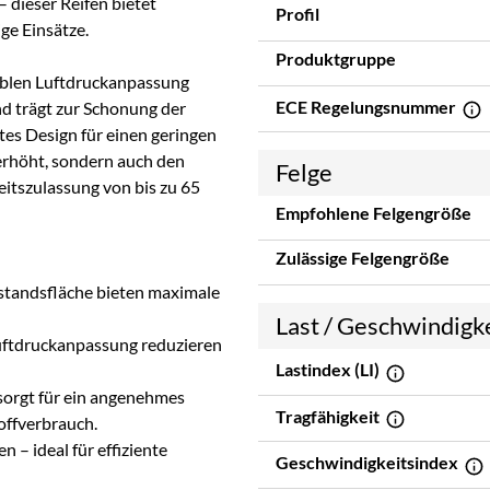
 dieser Reifen bietet
Profil
ge Einsätze.
Produktgruppe
ablen Luftdruckanpassung
ECE Regelungsnummer
d trägt zur Schonung der
rtes Design für einen geringen
erhöht, sondern auch den
Felge
itszulassung von bis zu 65
Empfohlene Felgengröße
Zulässige Felgengröße
fstandsfläche bieten maximale
Last / Geschwindigk
uftdruckanpassung reduzieren
Lastindex (LI)
sorgt für ein angenehmes
Tragfähigkeit
offverbrauch.
n – ideal für effiziente
Geschwindigkeitsindex