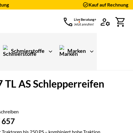
tung
Kauf auf Rechnung
Live Beratung+
Jetzt anrufen!
Schmierstoffe
Marken
TL AS Schlepperreifen
schreiben
 657
r Traktoren bis 250 PS – kombiniert hohe Traktion,