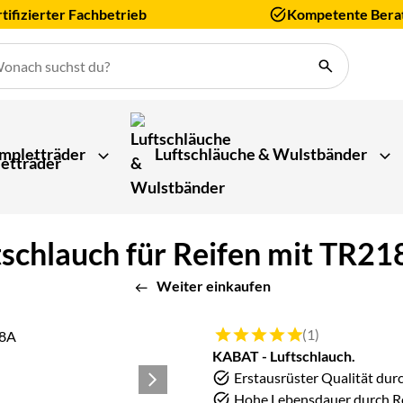
tifizierter Fachbetrieb
Kompetente Bera
mpletträder
Luftschläuche & Wulstbänder
schlauch für Reifen mit TR218
Weiter einkaufen
Bewertung: 5 von 5 (1 Bewert
(1)
KABAT - Luftschlauch.
Erstausrüster Qualität dur
Hohe Lebensdauer durch Re