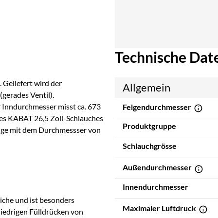
Technische Dat
 Geliefert wird der
Allgemein
gerades Ventil).
 Inndurchmesser misst ca. 673
Felgendurchmesser
des KABAT 26,5 Zoll-Schlauches
Produktgruppe
 Felge mit dem Durchmessser von
Schlauchgrösse
Außendurchmesser
Innendurchmesser
iche und ist besonders
Maximaler Luftdruck
 niedrigen Fülldrücken von