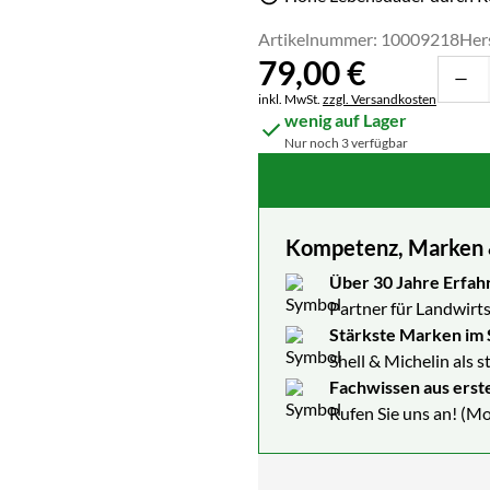
Artikelnummer: 10009218
Her
79
,
00
€
Steuerhinweis:
inkl. MwSt.
zzgl. Versandkosten
wenig auf Lager
Nur noch 3 verfügbar
Kompetenz, Marken & 
Über 30 Jahre Erfah
Partner für Landwirts
Stärkste Marken im 
Shell & Michelin als 
Fachwissen aus erst
Rufen Sie uns an! (Mo