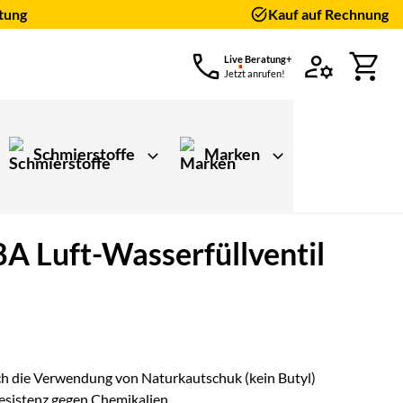
tung
Kauf auf Rechnung
Live Beratung+
Jetzt anrufen!
Schmierstoffe
Marken
A Luft-Wasserfüllventil
ungen)
ch die Verwendung von Naturkautschuk (kein Butyl)
sistenz gegen Chemikalien