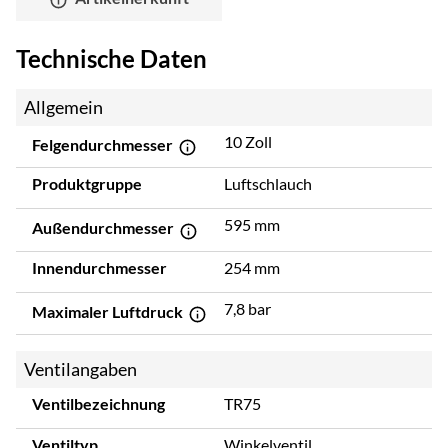
Technische Daten
Allgemein
10 Zoll
Felgendurchmesser
Produktgruppe
Luftschlauch
595 mm
Außendurchmesser
Innendurchmesser
254 mm
7,8 bar
Maximaler Luftdruck
Ventilangaben
Ventilbezeichnung
TR75
Ventiltyp
Winkelventil