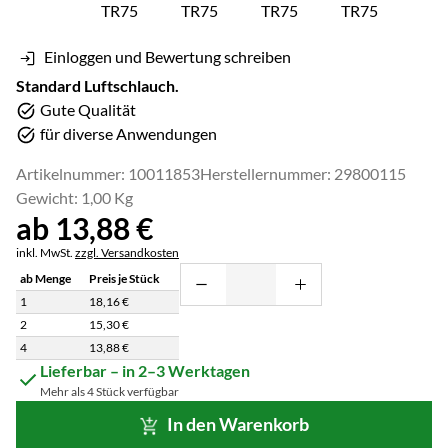
Einloggen und Bewertung schreiben
Standard Luftschlauch.
Gute Qualität
für diverse Anwendungen
Artikelnummer: 10011853
Herstellernummer: 29800115
Gewicht: 1,00 Kg
ab:
ab
13
,
88
€
Steuerhinweis:
inkl. MwSt.
zzgl. Versandkosten
ab Menge
Preis je Stück
1
18
,
16
€
2
15
,
30
€
4
13
,
88
€
Staffelpreisliste: Preise pro Stück abhängig von der Abnahmemenge
Lieferbar – in 2–3 Werktagen
Mehr als 4 Stück verfügbar
In den Warenkorb