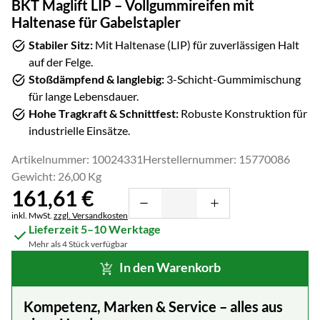
BKT Maglift LIP – Vollgummireifen mit
Haltenase für Gabelstapler
Stabiler Sitz:
Mit Haltenase (LIP) für zuverlässigen Halt
auf der Felge.
Stoßdämpfend & langlebig:
3-Schicht-Gummimischung
für lange Lebensdauer.
Hohe Tragkraft & Schnittfest:
Robuste Konstruktion für
industrielle Einsätze.
Artikelnummer: 10024331
Herstellernummer: 15770086
Gewicht: 26,00 Kg
161
,
61
€
Steuerhinweis:
inkl. MwSt.
zzgl. Versandkosten
Lieferzeit 5–10 Werktage
Mehr als 4 Stück verfügbar
In den Warenkorb
Kompetenz, Marken & Service – alles aus