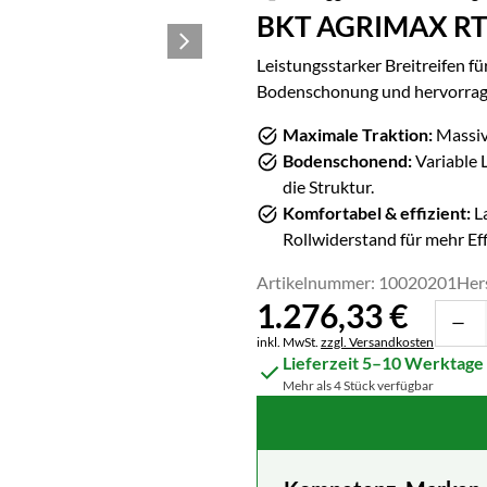
BKT AGRIMAX RT
Leistungsstarker Breitreifen fü
Bodenschonung und hervorrage
Maximale Traktion:
Massive
Bodenschonend:
Variable 
die Struktur.
Komfortabel & effizient:
La
Rollwiderstand für mehr Eff
Artikelnummer: 10020201
Her
1.276
,
33
€
Steuerhinweis:
inkl. MwSt.
zzgl. Versandkosten
Lieferzeit 5–10 Werktage
Mehr als 4 Stück verfügbar