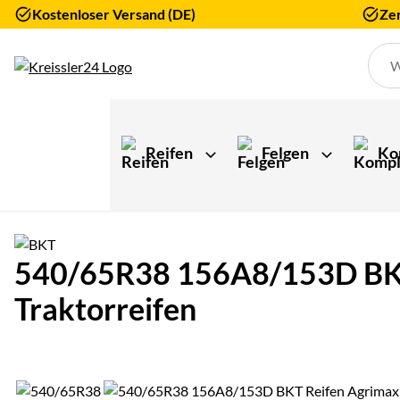
Kostenloser Versand (DE)
Zer
Zum Hauptinhalt springen
Reifen
Felgen
Ko
540/65R38 156A8/153D BKT 
Traktorreifen
Produktgalerie