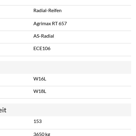
Radial-Reifen
Agrimax RT 657
AS-Radial
ECE106
W16L
W18L
eit
153
3650 kg