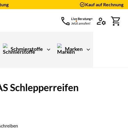
tung
Kauf auf Rechnung
Live Beratung+
Jetzt anrufen!
Schmierstoffe
Marken
S Schlepperreifen
schreiben