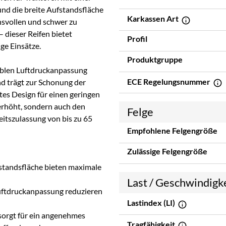
und die breite Aufstandsfläche
Karkassen Art
hsvollen und schwer zu
 dieser Reifen bietet
Profil
ge Einsätze.
Produktgruppe
ablen Luftdruckanpassung
ECE Regelungsnummer
d trägt zur Schonung der
rtes Design für einen geringen
erhöht, sondern auch den
Felge
itszulassung von bis zu 65
Empfohlene Felgengröße
Zulässige Felgengröße
fstandsfläche bieten maximale
Last / Geschwindigk
uftdruckanpassung reduzieren
Lastindex (LI)
sorgt für ein angenehmes
Tragfähigkeit