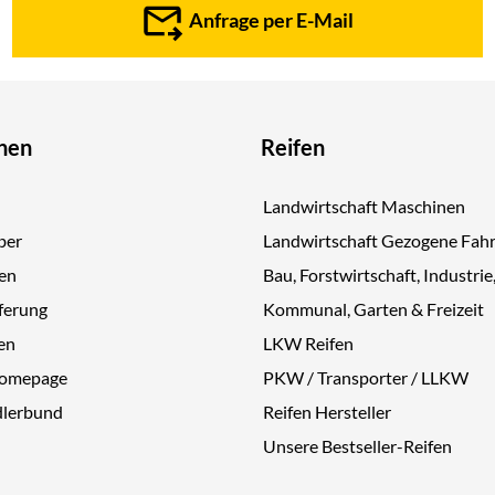
Anfrage per E-Mail
nen
Reifen
Landwirtschaft Maschinen
ber
Landwirtschaft Gezogene Fah
gen
Bau, Forstwirtschaft, Industrie
ferung
Kommunal, Garten & Freizeit
en
LKW Reifen
Homepage
PKW / Transporter / LLKW
dlerbund
Reifen Hersteller
Unsere Bestseller-Reifen