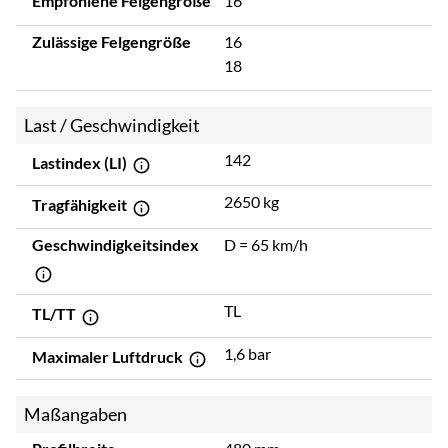
Empfohlene Felgengröße
16
Zulässige Felgengröße
16
18
Last / Geschwindigkeit
142
Lastindex (LI)
2650 kg
Tragfähigkeit
Geschwindigkeitsindex
D = 65 km/h
TL
TL/TT
1,6 bar
Maximaler Luftdruck
Maßangaben