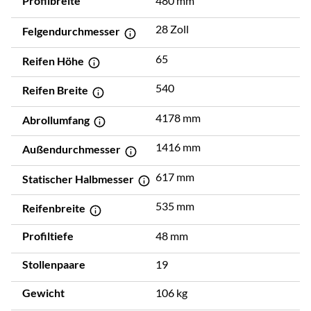
Profilbreite
480 mm
28 Zoll
Felgendurchmesser
65
Reifen Höhe
540
Reifen Breite
4178 mm
Abrollumfang
1416 mm
Außendurchmesser
617 mm
Statischer Halbmesser
535 mm
Reifenbreite
Profiltiefe
48 mm
Stollenpaare
19
Gewicht
106 kg