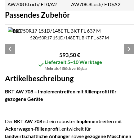
AW708 8Loch/ ET0/A2
Passendes Zubehör
Zubehör überspringen
520/50R17 151D/148E TL BKT FL 637 M
593
,
50
€
Lieferzeit 5–10 Werktage
Mehr als 4 Stück verfügbar
Artikelbeschreibung
BKT AW 708 – Implementreifen mit Rillenprofil für
gezogene Geräte
Der
BKT AW 708
ist ein robuster
Implementreifen
mit
Ackerwagen-Rillenprofil
, entwickelt für
landwirtschaftliche Anhänger
sowie
gezogene Maschinen