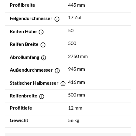
Profilbreite
445 mm
17 Zoll
Felgendurchmesser
50
Reifen Höhe
500
Reifen Breite
2750 mm
Abrollumfang
945 mm
Außendurchmesser
416 mm
Statischer Halbmesser
500 mm
Reifenbreite
Profiltiefe
12 mm
Gewicht
56 kg