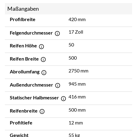
Maßangaben
Profilbreite
420 mm
17 Zoll
Felgendurchmesser
50
Reifen Höhe
500
Reifen Breite
2750 mm
Abrollumfang
945 mm
Außendurchmesser
416 mm
Statischer Halbmesser
500 mm
Reifenbreite
Profiltiefe
12 mm
Gewicht
55 kg