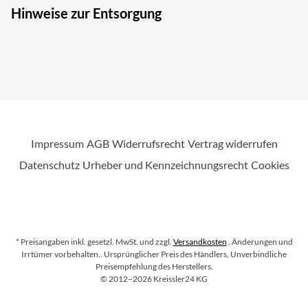
Hinweise zur Entsorgung
Impressum
AGB
Widerrufsrecht
Vertrag widerrufen
Datenschutz
Urheber und Kennzeichnungsrecht
Cookies
* Preisangaben inkl. gesetzl. MwSt. und zzgl.
Versandkosten
. Änderungen und
Irrtümer vorbehalten.
. Ursprünglicher Preis des Händlers, Unverbindliche
Preisempfehlung des Herstellers.
Copyright
©
2012–2026
Kreissler24 KG