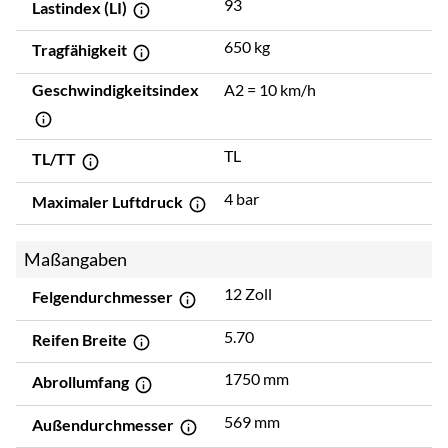
93
Lastindex (LI)
650 kg
Tragfähigkeit
Geschwindigkeitsindex
A2 = 10 km/h
TL
TL/TT
4 bar
Maximaler Luftdruck
Maßangaben
12 Zoll
Felgendurchmesser
5.70
Reifen Breite
1750 mm
Abrollumfang
569 mm
Außendurchmesser