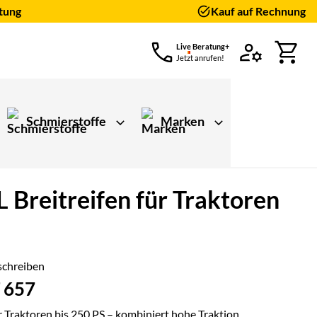
tung
Kauf auf Rechnung
Live Beratung+
Jetzt anrufen!
Schmierstoffe
Marken
reitreifen für Traktoren
schreiben
 657
r Traktoren bis 250 PS – kombiniert hohe Traktion,