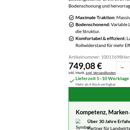
Bodenschonung und hervorrage
Maximale Traktion:
Massive
Bodenschonend:
Variable 
die Struktur.
Komfortabel & effizient:
La
Rollwiderstand für mehr Eff
Artikelnummer: 10011698
Her
749
,
08
€
Steuerhinweis:
inkl. MwSt.
zzgl. Versandkosten
Lieferzeit 5–10 Werktage
Mehr als 4 Stück verfügbar
Kompetenz, Marken & 
Über 30 Jahre Erfah
Partner für Landwirts