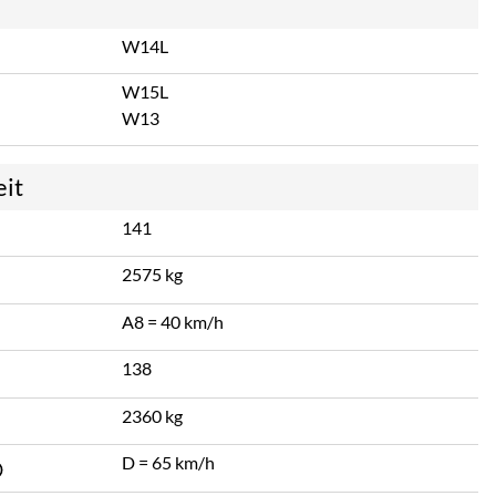
W14L
W15L
W13
eit
141
2575 kg
A8 = 40 km/h
138
2360 kg
D = 65 km/h