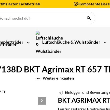
tifizierter Fachbetrieb
Kompetente Bera
mpletträder
Luftschläuche & Wulstbänder
38D BKT Agrimax RT 657 TL B
Weiter einkaufen
Einloggen und Bewertung 
BKT AGRIMAX RT
Leistungsstarker Breitreifen fü