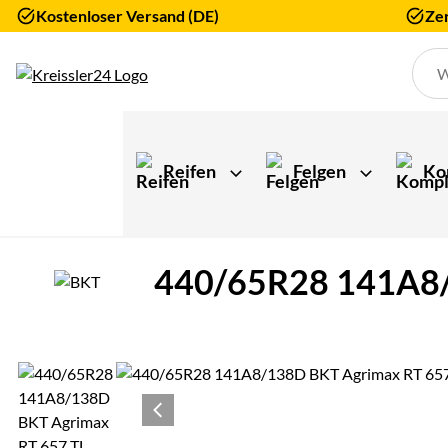
Kostenloser Versand (DE)
Zer
Zum Hauptinhalt springen
Reifen
Felgen
Ko
440/65R28 141A8/1
Produktgalerie
Zur Kaufbox springen