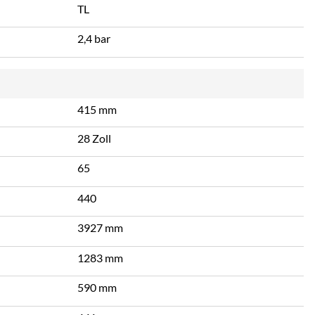
TL
2,4 bar
415 mm
28 Zoll
65
440
3927 mm
1283 mm
590 mm