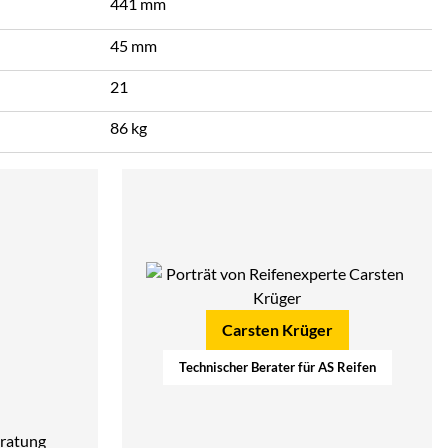
441 mm
45 mm
21
86 kg
Carsten Krüger
Technischer Berater für AS Reifen
ratung