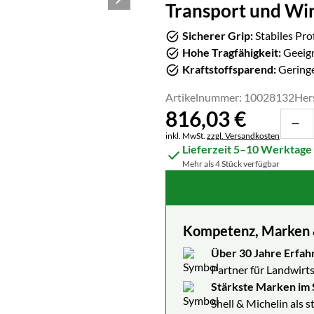
Transport und Wi
Sicherer Grip:
Stabiles Pro
Hohe Tragfähigkeit:
Geeign
Kraftstoffsparend:
Geringe
Artikelnummer: 10028132
Her
816
,
03
€
Steuerhinweis:
inkl. MwSt.
zzgl. Versandkosten
Lieferzeit 5–10 Werktage
Mehr als 4 Stück verfügbar
Kompetenz, Marken & 
Über 30 Jahre Erfah
Partner für Landwirts
Stärkste Marken im 
Shell & Michelin als 