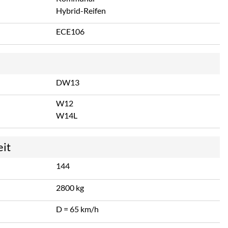
Hybrid-Reifen
ECE106
DW13
W12
W14L
eit
144
2800 kg
D = 65 km/h