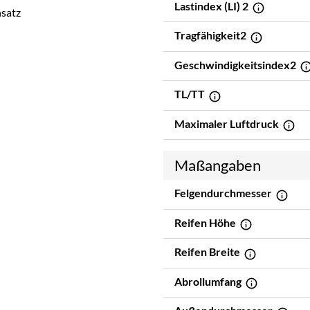
Lastindex (LI) 2
nsatz
Tragfähigkeit2
Geschwindigkeitsindex2
TL/TT
Maximaler Luftdruck
Maßangaben
Felgendurchmesser
Reifen Höhe
Reifen Breite
Abrollumfang