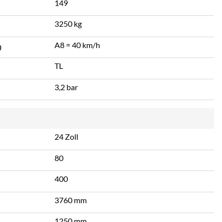
149
3250 kg
A8 = 40 km/h
TL
3,2 bar
24 Zoll
80
400
3760 mm
1250 mm