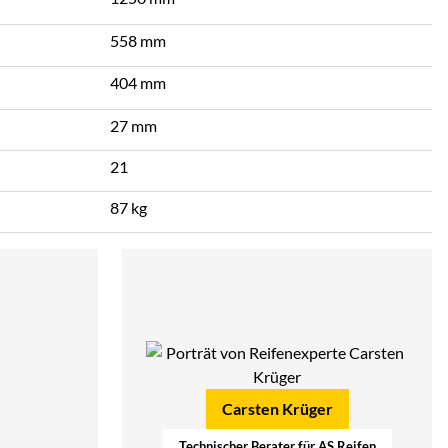
558 mm
404 mm
27 mm
21
87 kg
Carsten Krüger
Technischer Berater für AS Reifen