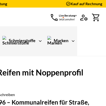
tung
Kauf auf Rechnung
Live Beratung+
Jetzt anrufen!
Schmierstoffe
Marken
ifen mit Noppenprofil
schreiben
96 – Kommunalreifen für Straße,