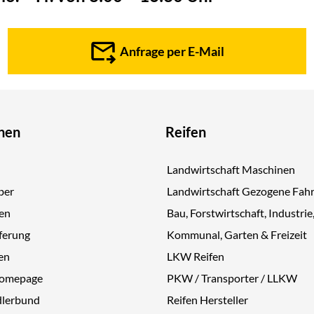
Anfrage per E-Mail
nen
Reifen
Landwirtschaft Maschinen
ber
Landwirtschaft Gezogene Fah
gen
Bau, Forstwirtschaft, Industrie
ferung
Kommunal, Garten & Freizeit
en
LKW Reifen
Homepage
PKW / Transporter / LLKW
dlerbund
Reifen Hersteller