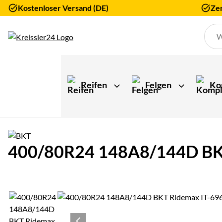
Kostenloser Versand (DE)
Zer
Zum Hauptinhalt springen
Reifen
Felgen
Ko
400/80R24 148A8/144D BKT 
Produktgalerie
Zur Kaufbox springen