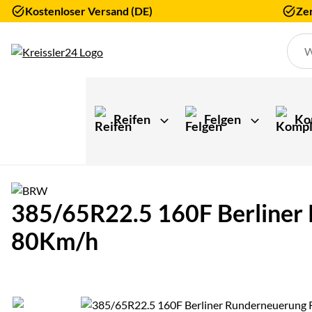
Kostenloser Versand (DE)
Zer
Zum Hauptinhalt springen
Reifen
Felgen
Ko
385/65R22.5 160F Berliner
80Km/h
Produktgalerie