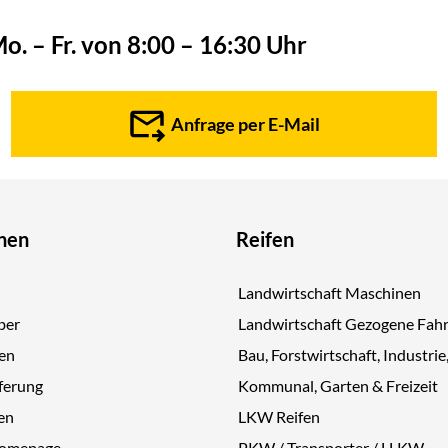
o. – Fr. von 8:00 – 16:30 Uhr
Anfrage per E-Mail
nen
Reifen
Landwirtschaft Maschinen
ber
Landwirtschaft Gezogene Fah
gen
Bau, Forstwirtschaft, Industrie
ferung
Kommunal, Garten & Freizeit
en
LKW Reifen
Homepage
PKW / Transporter / LLKW