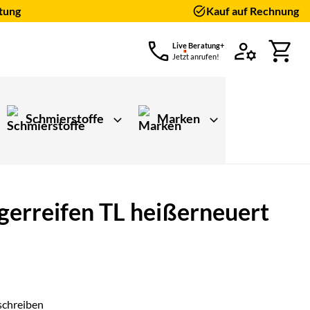
tung
Kauf auf Rechnung
Live Beratung+
Jetzt anrufen!
Schmierstoffe
Marken
erreifen TL heißerneuert
schreiben