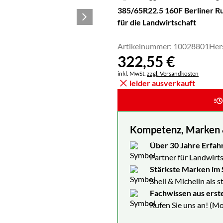
385/65R22.5 160F Berliner 
für die Landwirtschaft
Artikelnummer: 10028801
Her
322
,
55
€
Steuerhinweis:
inkl. MwSt.
zzgl. Versandkosten
leider ausverkauft
Kompetenz, Marken & 
Über 30 Jahre Erfah
Partner für Landwirts
Stärkste Marken im 
Shell & Michelin als 
Fachwissen aus erst
Rufen Sie uns an! (Mo