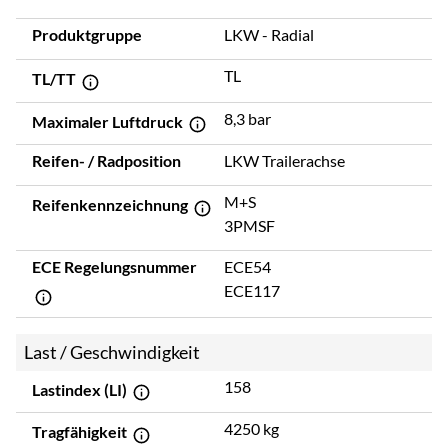
Produktgruppe
LKW - Radial
TL
TL/TT
8,3 bar
Maximaler Luftdruck
Reifen- / Radposition
LKW Trailerachse
M+S
Reifenkennzeichnung
3PMSF
ECE Regelungsnummer
ECE54
ECE117
Last / Geschwindigkeit
158
Lastindex (LI)
4250 kg
Tragfähigkeit