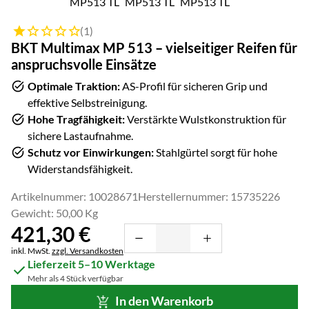
Bewertung: 1 von 5 (1 Bewertungen)
(1)
BKT Multimax MP 513 – vielseitiger Reifen für
anspruchsvolle Einsätze
Optimale Traktion:
AS-Profil für sicheren Grip und
effektive Selbstreinigung.
Hohe Tragfähigkeit:
Verstärkte Wulstkonstruktion für
sichere Lastaufnahme.
Schutz vor Einwirkungen:
Stahlgürtel sorgt für hohe
Widerstandsfähigkeit.
Artikelnummer: 10028671
Herstellernummer: 15735226
Gewicht: 50,00 Kg
421
,
30
€
Steuerhinweis:
inkl. MwSt.
zzgl. Versandkosten
Lieferzeit 5–10 Werktage
Mehr als 4 Stück verfügbar
In den Warenkorb