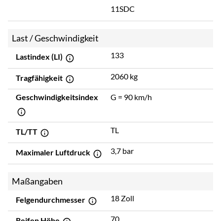
11SDC
Last / Geschwindigkeit
133
Lastindex (LI)
2060 kg
Tragfähigkeit
Geschwindigkeitsindex
G = 90 km/h
TL
TL/TT
3,7 bar
Maximaler Luftdruck
Maßangaben
18 Zoll
Felgendurchmesser
70
Reifen Höhe