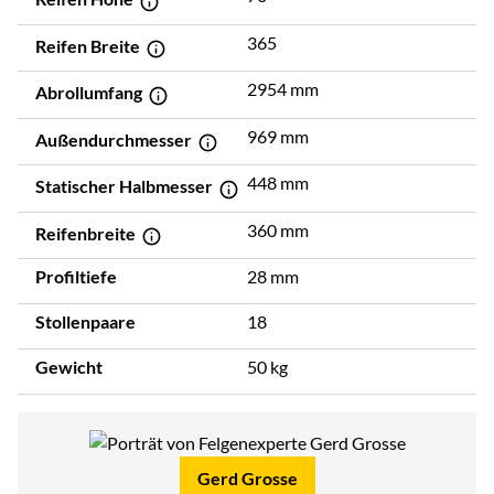
365
Reifen Breite
2954 mm
Abrollumfang
969 mm
Außendurchmesser
448 mm
Statischer Halbmesser
360 mm
Reifenbreite
Profiltiefe
28 mm
Stollenpaare
18
Gewicht
50 kg
Gerd Grosse