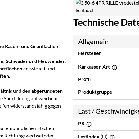
Technische Dat
Allgemein
he Rasen- und Grünflächen
Hersteller
en, Schwader und Heuwender
.
Karkassen Art
ortflächen
entwickelt und
ften
.
Profil
ältnis
und den
abgerundeten
Produktgruppe
die Spurbildung auf weichem
ifen widerstandsfähig gegen
Last / Geschwindigk
PR
 auf empfindlichen Flächen
igem Richtungswechsel oder
Lastindex (LI)