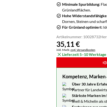
Minimale Spurbildung:
Fla
Grünlandflächen.
Hohe Widerstandsfähigkei
Dornen, Steinen und scharf
Für Grünland optimiert:
Id
Artikelnummer: 10028732
Her
35
,
11
€
Steuerhinweis:
inkl. MwSt.
zzgl. Versandkosten
Lieferzeit 5–10 Werktage
Kompetenz, Marken & 
Über 30 Jahre Erfah
Partner für Landwirts
Stärkste Marken im 
Shell & Michelin als 
Fachwissen aus erst