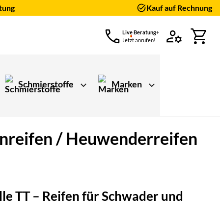
tung
Kauf auf Rechnung
Live Beratung+
Jetzt anrufen!
Schmierstoffe
Marken
nreifen / Heuwenderreifen
ungen)
lle TT – Reifen für Schwader und