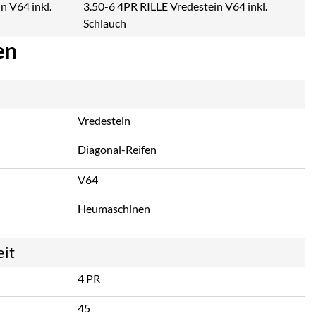
3.50-6 4PR RILLE Vredestein V64 inkl.
Schlauch
en
Vredestein
Diagonal-Reifen
V64
Heumaschinen
eit
4 PR
45