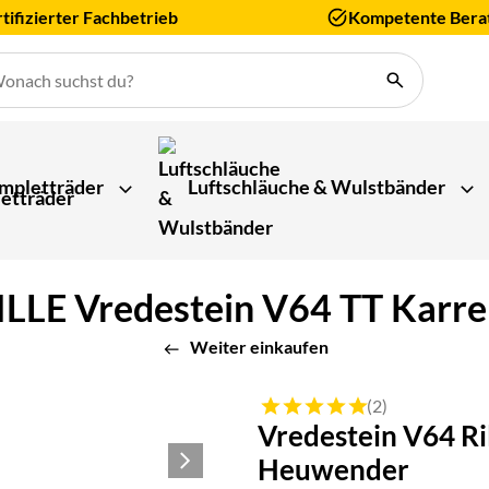
tifizierter Fachbetrieb
Kompetente Bera
mpletträder
Luftschläuche & Wulstbänder
LLE Vredestein V64 TT Karre
Weiter einkaufen
Bewertung: 5 von 5 (2 Bewert
(2)
Vredestein V64 Ri
Heuwender