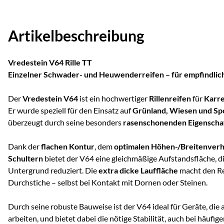
Artikelbeschreibung
Vredestein V64 Rille TT
Einzelner Schwader- und Heuwenderreifen – für empfindlic
Der
Vredestein V64
ist ein hochwertiger
Rillenreifen
für
Karr
Er wurde speziell für den Einsatz auf
Grünland, Wiesen und Sp
überzeugt durch seine besonders
rasenschonenden Eigenscha
Dank der
flachen Kontur
, dem
optimalen Höhen-/Breitenverh
Schultern
bietet der V64 eine gleichmäßige Aufstandsfläche, 
Untergrund reduziert. Die
extra dicke Lauffläche
macht den Re
Durchstiche – selbst bei Kontakt mit Dornen oder Steinen.
Durch seine robuste Bauweise ist der V64 ideal für Geräte, die
arbeiten, und bietet dabei die nötige Stabilität, auch bei häuf