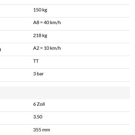
150 kg
A8 = 40 km/h
218 kg
A2 = 10 km/h
TT
3 bar
6 Zoll
3.50
355 mm