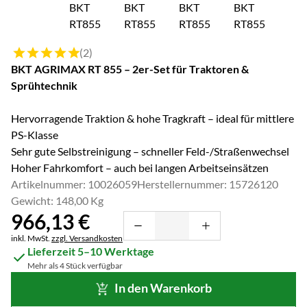
Bewertung: 5 von 5 (2 Bewertungen)
(2)
BKT AGRIMAX RT 855 – 2er-Set für Traktoren &
Sprühtechnik
Hervorragende Traktion & hohe Tragkraft – ideal für mittlere
PS-Klasse
Sehr gute Selbstreinigung – schneller Feld-/Straßenwechsel
Hoher Fahrkomfort – auch bei langen Arbeitseinsätzen
Artikelnummer: 10026059
Herstellernummer: 15726120
Gewicht: 148,00 Kg
966
,
13
€
Steuerhinweis:
inkl. MwSt.
zzgl. Versandkosten
Lieferzeit 5–10 Werktage
Mehr als 4 Stück verfügbar
In den Warenkorb