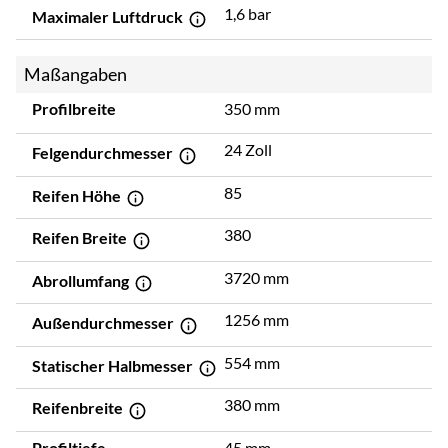
1,6 bar
Maximaler Luftdruck
Maßangaben
Profilbreite
350 mm
24 Zoll
Felgendurchmesser
85
Reifen Höhe
380
Reifen Breite
3720 mm
Abrollumfang
1256 mm
Außendurchmesser
554 mm
Statischer Halbmesser
380 mm
Reifenbreite
Profiltiefe
45 mm