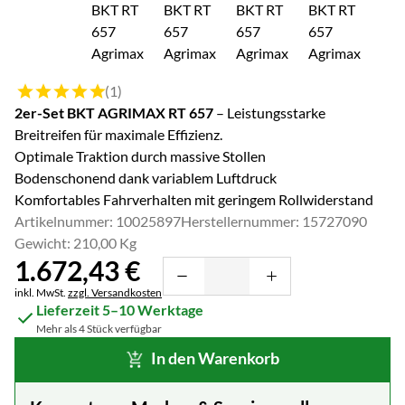
Bewertung: 5 von 5 (1 Bewertungen)
(1)
2er-Set BKT AGRIMAX RT 657
– Leistungsstarke
Breitreifen für maximale Effizienz.
Optimale Traktion durch massive Stollen
Bodenschonend dank variablem Luftdruck
Komfortables Fahrverhalten mit geringem Rollwiderstand
Artikelnummer: 10025897
Herstellernummer: 15727090
Gewicht: 210,00 Kg
1.672
,
43
€
Steuerhinweis:
inkl. MwSt.
zzgl. Versandkosten
Lieferzeit 5–10 Werktage
Mehr als 4 Stück verfügbar
In den Warenkorb