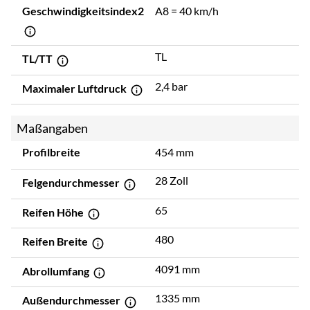
Geschwindigkeitsindex2
A8 = 40 km/h
TL
TL/TT
2,4 bar
Maximaler Luftdruck
Maßangaben
Profilbreite
454 mm
28 Zoll
Felgendurchmesser
65
Reifen Höhe
480
Reifen Breite
4091 mm
Abrollumfang
1335 mm
Außendurchmesser