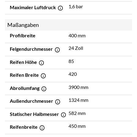
1,6 bar
Maximaler Luftdruck
Maßangaben
Profilbreite
400 mm
24 Zoll
Felgendurchmesser
85
Reifen Höhe
420
Reifen Breite
3900 mm
Abrollumfang
1324 mm
Außendurchmesser
582 mm
Statischer Halbmesser
450 mm
Reifenbreite