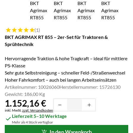
Bewertung: 5 von 5 (1 Bewertungen)
(1)
BKT AGRIMAX RT 855 – 2er-Set für Traktoren &
Sprühtechnik
Hervorragende Traktion & hohe Tragkraft – ideal für mittlere
PS-Klasse
Sehr gute Selbstreinigung – schneller Feld-/Straßenwechsel
Hoher Fahrkomfort – auch bei langen Arbeitseinsätzen
Artikelnummer: 10026060
Herstellernummer: 15726130
Gewicht: 186,00 Kg
1.152
,
16
€
Steuerhinweis:
inkl. MwSt.
zzgl. Versandkosten
Lieferzeit 5–10 Werktage
Mehr als 4 Stück verfügbar
In den Warenkorb