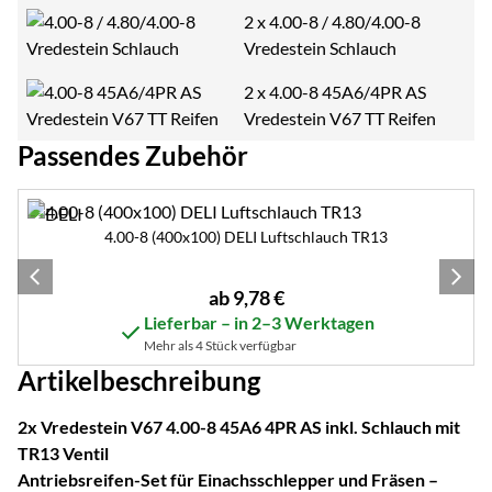
2 x
4.00-8 / 4.80/4.00-8
Vredestein Schlauch
2 x
4.00-8 45A6/4PR AS
Vredestein V67 TT Reifen
Passendes Zubehör
Zubehör überspringen
4.00-8 (400x100) DELI Luftschlauch TR13
ab:
ab
9
,
78
€
Lieferbar – in 2–3 Werktagen
Mehr als 4 Stück verfügbar
Artikelbeschreibung
2x Vredestein V67 4.00-8 45A6 4PR AS inkl. Schlauch mit
TR13 Ventil
Antriebsreifen-Set für Einachsschlepper und Fräsen –