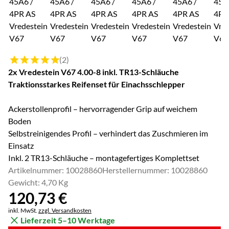
Bewertung: 5 von 5 (2 Bewertungen)
(2)
2x Vredestein V67 4.00-8 inkl. TR13-Schläuche
Traktionsstarkes Reifenset für Einachsschlepper
Ackerstollenprofil – hervorragender Grip auf weichem
Boden
Selbstreinigendes Profil – verhindert das Zuschmieren im
Einsatz
Inkl. 2 TR13-Schläuche – montagefertiges Komplettset
Artikelnummer: 10028860
Herstellernummer: 10028860
Gewicht: 4,70 Kg
120
,
73
€
Steuerhinweis:
inkl. MwSt.
zzgl. Versandkosten
Lieferzeit 5–10 Werktage