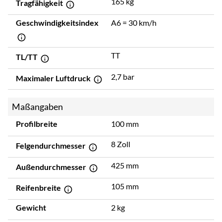
165 kg
Tragfähigkeit
Geschwindigkeitsindex
A6 = 30 km/h
TT
TL/TT
2,7 bar
Maximaler Luftdruck
Maßangaben
Profilbreite
100 mm
8 Zoll
Felgendurchmesser
425 mm
Außendurchmesser
105 mm
Reifenbreite
Gewicht
2 kg