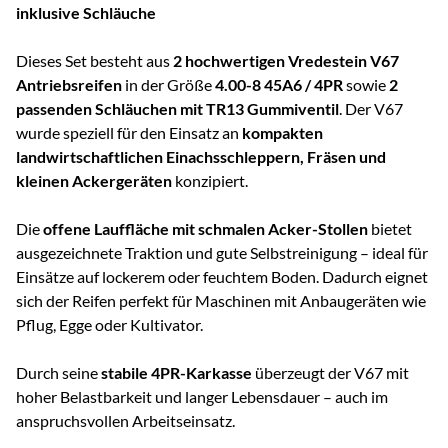
inklusive Schläuche
Dieses Set besteht aus
2 hochwertigen Vredestein V67
Antriebsreifen
in der Größe
4.00-8 45A6 / 4PR
sowie
2
passenden Schläuchen mit TR13 Gummiventil
. Der V67
wurde speziell für den Einsatz an
kompakten
landwirtschaftlichen Einachsschleppern, Fräsen und
kleinen Ackergeräten
konzipiert.
Die
offene Lauffläche mit schmalen Acker-Stollen
bietet
ausgezeichnete Traktion und gute Selbstreinigung – ideal für
Einsätze auf lockerem oder feuchtem Boden. Dadurch eignet
sich der Reifen perfekt für Maschinen mit Anbaugeräten wie
Pflug, Egge oder Kultivator.
Durch seine
stabile 4PR-Karkasse
überzeugt der V67 mit
hoher Belastbarkeit und langer Lebensdauer – auch im
anspruchsvollen Arbeitseinsatz.