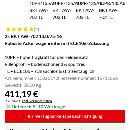
Bewertung: 5 von 5 (2 Bewertungen)
(2)
2x BKT AW-702 13.0/75-16
Robuste Ackerwagenreifen mit ECE106-Zulassung
10PR – hohe Tragkraft für den Feldeinsatz
Rillenprofil – bodenschonend & spurtreu
TL + ECE106 – schlauchlos & straßentauglich
Artikelnummer: 10026192
Herstellernummer: 15711836
Gewicht: 58,00 Kg
411
,
19
€
Steuerhinweis:
inkl. MwSt.
zzgl. Versandkosten
Lieferzeit 5–10 Werktage
Verfügbarkeitsbenachrichtigung