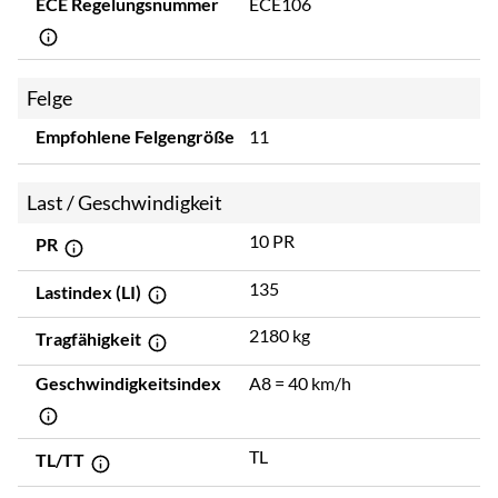
ECE Regelungsnummer
ECE106
Felge
Empfohlene Felgengröße
11
Last / Geschwindigkeit
10 PR
PR
135
Lastindex (LI)
2180 kg
Tragfähigkeit
Geschwindigkeitsindex
A8 = 40 km/h
TL
TL/TT