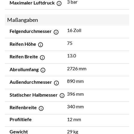
3 bar
Maximaler Luftdruck
Maßangaben
16 Zoll
Felgendurchmesser
75
Reifen Höhe
13.0
Reifen Breite
2726 mm
Abrollumfang
890 mm
Außendurchmesser
396 mm
Statischer Halbmesser
340 mm
Reifenbreite
Profiltiefe
12 mm
Gewicht
29 kg