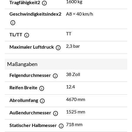
1600 kg
Tragfähigkeit2
Geschwindigkeitsindex2
A8 = 40 km/h
TT
TL/TT
2,3 bar
Maximaler Luftdruck
Maßangaben
38 Zoll
Felgendurchmesser
12.4
Reifen Breite
4670 mm
Abrollumfang
1525 mm
Außendurchmesser
718 mm
Statischer Halbmesser