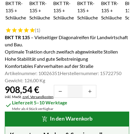
Bewertung: 5 von 5 (1 Bewertungen)
(1)
BKT TR 135
– Vielseitiger Diagonalreifen für Landwirtschaft
und Bau.
Optimale Traktion durch zweifach abgewinkelte Stollen
Hohe Stabilität und gute Selbstreinigung
Komfortables Fahrverhalten auf der Straße
Artikelnummer: 10026351
Herstellernummer: 15722750
Gewicht: 126,00 Kg
908
,
54
€
Steuerhinweis:
inkl. MwSt.
zzgl. Versandkosten
Lieferzeit 5–10 Werktage
Mehr als 4 Stück verfügbar
In den Warenkorb