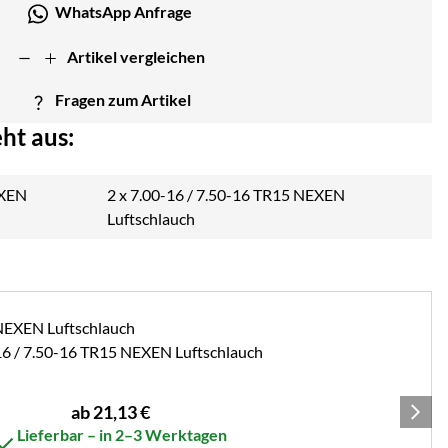
WhatsApp Anfrage
Artikel vergleichen
Fragen zum Artikel
ht aus:
2 x
7.00-16 / 7.50-16 TR15 NEXEN
Luftschlauch
16 / 7.50-16 TR15 NEXEN Luftschlauch
ab:
ab
21
,
13
€
Lieferbar – in 2–3 Werktagen