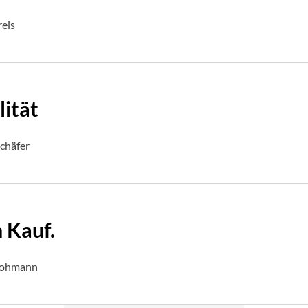
reis
lität
Schäfer
 Kauf.
 Fohmann