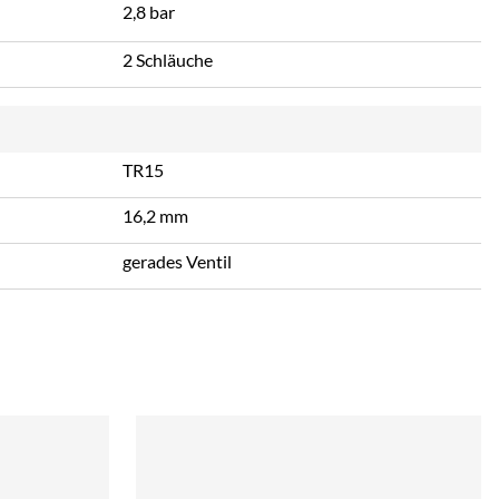
2,8 bar
2 Schläuche
TR15
16,2 mm
gerades Ventil