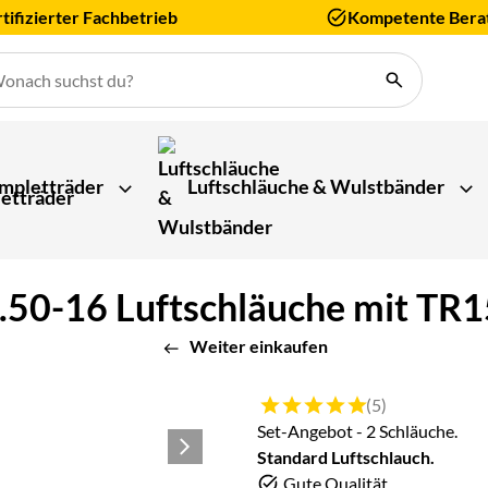
tifizierter Fachbetrieb
Kompetente Bera
mpletträder
Luftschläuche & Wulstbänder
7.50-16 Luftschläuche mit TR1
Weiter einkaufen
Bewertung: 5 von 5 (5 Bewert
(5)
Set-Angebot - 2 Schläuche.
Standard Luftschlauch.
Gute Qualität