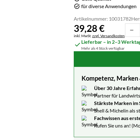
für diverse Anwendungen
Artikelnummer: 10031782
Her
39
,
28
€
Steuerhinweis:
inkl. MwSt.
zzgl. Versandkosten
Lieferbar – in 2–3 Werkta
Mehr als 4 Stück verfügbar
Kompetenz, Marken & 
Über 30 Jahre Erfah
Partner für Landwirts
Stärkste Marken im 
Shell & Michelin als 
Fachwissen aus erst
Rufen Sie uns an! (Mo