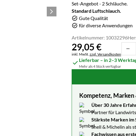
Set-Angebot - 2 Schläuche.
Standard Luftschlauch.
Gute Qualität
für diverse Anwendungen
Artikelnummer: 10032296
Her
29
,
05
€
Steuerhinweis:
inkl. MwSt.
zzgl. Versandkosten
Lieferbar – in 2–3 Werkta
Mehr als 4 Stück verfügbar
Kompetenz, Marken & 
Über 30 Jahre Erfah
Partner für Landwirts
Stärkste Marken im 
Shell & Michelin als 
Fachwissen aus erst