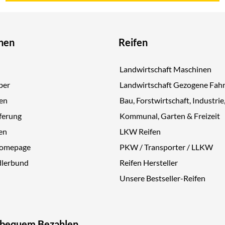
nen
Reifen
Landwirtschaft Maschinen
ber
Landwirtschaft Gezogene Fah
gen
Bau, Forstwirtschaft, Industrie
ferung
Kommunal, Garten & Freizeit
en
LKW Reifen
Homepage
PKW / Transporter / LLKW
dlerbund
Reifen Hersteller
Unsere Bestseller-Reifen
 bequem Bezahlen