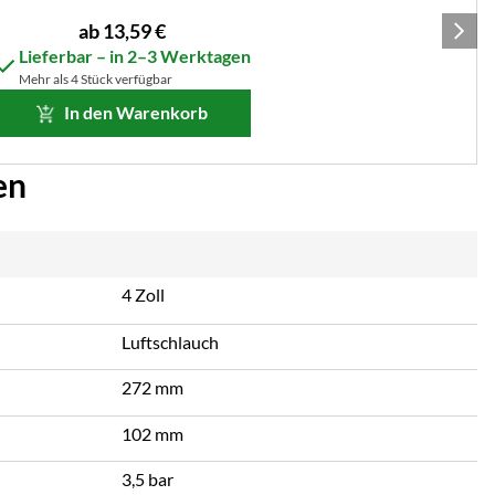
ab:
ab
13
,
59
€
Lieferbar – in 2–3 Werktagen
Mehr als 4 Stück verfügbar
In den Warenkorb
en
4 Zoll
Luftschlauch
272 mm
102 mm
3,5 bar