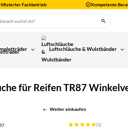
tifizierter Fachbetrieb
Kompetente Bera
mpletträder
Luftschläuche & Wulstbänder
uche für Reifen TR87 Winkelve
Weiter einkaufen
Bewertung: 5 von 5 (1 Bewert
(1)