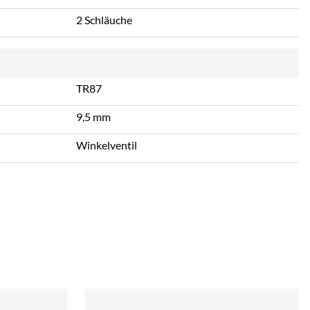
2 Schläuche
TR87
9,5 mm
Winkelventil