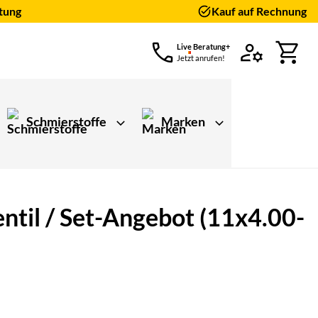
tung
Kauf auf Rechnung
Live Beratung+
Jetzt anrufen!
Schmierstoffe
Marken
ntil / Set-Angebot (11x4.00-
ungen)