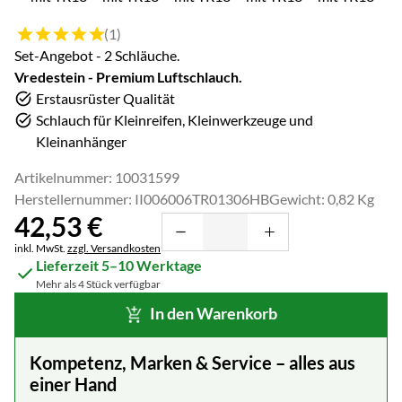
Bewertung: 5 von 5 (1 Bewertungen)
(1)
Set-Angebot - 2 Schläuche.
Vredestein - Premium Luftschlauch.
Erstausrüster Qualität
Schlauch für Kleinreifen, Kleinwerkzeuge und
Kleinanhänger
Artikelnummer: 10031599
Herstellernummer: II006006TR01306HB
Gewicht: 0,82 Kg
42
,
53
€
Steuerhinweis:
inkl. MwSt.
zzgl. Versandkosten
Lieferzeit 5–10 Werktage
Mehr als 4 Stück verfügbar
In den Warenkorb
Kompetenz, Marken & Service – alles aus
einer Hand