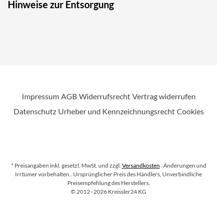
Hinweise zur Entsorgung
Impressum
AGB
Widerrufsrecht
Vertrag widerrufen
Datenschutz
Urheber und Kennzeichnungsrecht
Cookies
* Preisangaben inkl. gesetzl. MwSt. und zzgl.
Versandkosten
. Änderungen und
Irrtümer vorbehalten.
. Ursprünglicher Preis des Händlers, Unverbindliche
Preisempfehlung des Herstellers.
Copyright
©
2012–2026
Kreissler24 KG