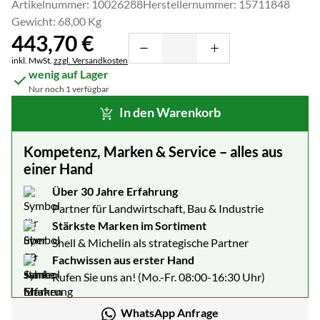
Artikelnummer: 10026288
Herstellernummer: 15711848
Gewicht: 68,00 Kg
443
,
70
€
Steuerhinweis:
inkl. MwSt.
zzgl. Versandkosten
wenig auf Lager
Nur noch 1 verfügbar
In den Warenkorb
Kompetenz, Marken & Service – alles aus
einer Hand
Über 30 Jahre Erfahrung
Partner für Landwirtschaft, Bau & Industrie
Stärkste Marken im Sortiment
Shell & Michelin als strategische Partner
Fachwissen aus erster Hand
Rufen Sie uns an! (Mo.-Fr. 08:00-16:30 Uhr)
WhatsApp Anfrage