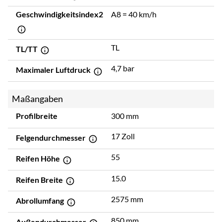
Geschwindigkeitsindex2
A8 = 40 km/h
TL
TL/TT
4,7 bar
Maximaler Luftdruck
Maßangaben
Profilbreite
300 mm
17 Zoll
Felgendurchmesser
55
Reifen Höhe
15.0
Reifen Breite
2575 mm
Abrollumfang
850 mm
Außendurchmesser