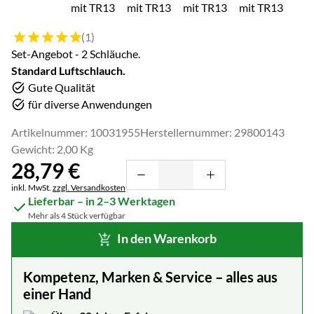
Bewertung: 5 von 5 (1 Bewertungen)
(1)
Set-Angebot - 2 Schläuche.
Standard Luftschlauch.
Gute Qualität
für diverse Anwendungen
Artikelnummer: 10031955
Herstellernummer: 29800143
Gewicht: 2,00 Kg
28
,
79
€
Steuerhinweis:
inkl. MwSt.
zzgl. Versandkosten
Lieferbar – in 2–3 Werktagen
Mehr als 4 Stück verfügbar
In den Warenkorb
Kompetenz, Marken & Service – alles aus
einer Hand