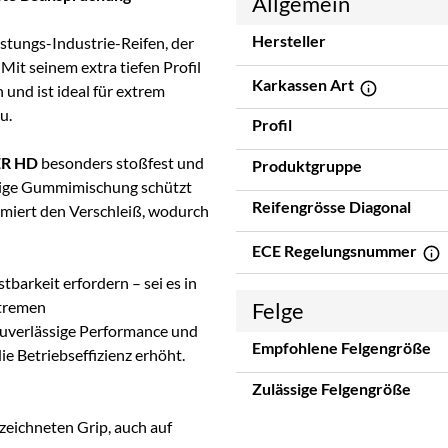
Allgemein
Hersteller
istungs-Industrie-Reifen, der
it seinem extra tiefen Profil
Karkassen Art
 und ist ideal für extrem
u.
Profil
ER HD
besonders stoßfest und
Produktgruppe
ähige Gummimischung schützt
Reifengrösse Diagonal
imiert den Verschleiß, wodurch
ECE Regelungsnummer
tbarkeit erfordern – sei es in
xtremen
Felge
zuverlässige Performance und
Empfohlene Felgengröße
e Betriebseffizienz erhöht.
Zulässige Felgengröße
ezeichneten Grip, auch auf