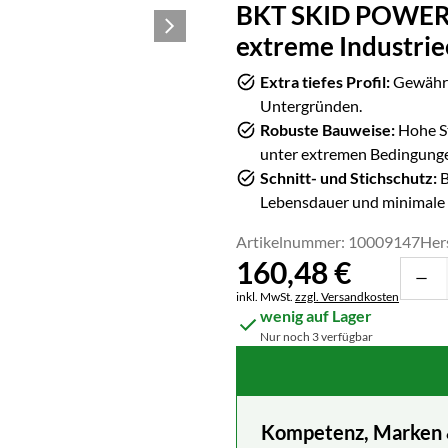
BKT SKID POWER H
extreme Industrie
Extra tiefes Profil:
Gewährl
Untergründen.
Robuste Bauweise:
Hohe St
unter extremen Bedingung
Schnitt- und Stichschutz:
B
Lebensdauer und minimale A
Artikelnummer: 10009147
Her
160
,
48
€
Steuerhinweis:
inkl. MwSt.
zzgl. Versandkosten
wenig auf Lager
Nur noch 3 verfügbar
Kompetenz, Marken & 