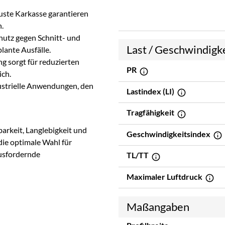
uste Karkasse garantieren
.
utz gegen Schnitt- und
Last / Geschwindigk
lante Ausfälle.
 sorgt für reduzierten
PR
ich.
dustrielle Anwendungen, den
Lastindex (LI)
Tragfähigkeit
arkeit, Langlebigkeit und
Geschwindigkeitsindex
ie optimale Wahl für
ausfordernde
TL/TT
Maximaler Luftdruck
Maßangaben