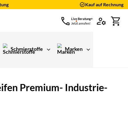
tung
Kauf auf Rechnung
Live Beratung+
Jetzt anrufen!
Schmierstoffe
Marken
fen Premium- Industrie-
ungen)