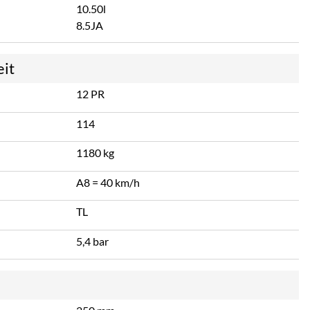
10.50l
8.5JA
eit
12 PR
114
1180 kg
A8 = 40 km/h
TL
5,4 bar