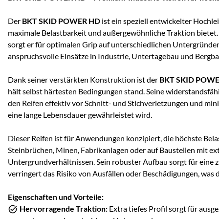
Der
BKT SKID POWER HD
ist ein speziell entwickelter Hochle
maximale Belastbarkeit und außergewöhnliche Traktion bietet. M
sorgt er für optimalen Grip auf unterschiedlichen Untergründen
anspruchsvolle Einsätze in Industrie, Untertagebau und Bergba
Dank seiner verstärkten Konstruktion ist der
BKT SKID POW
hält selbst härtesten Bedingungen stand. Seine widerstandsf
den Reifen effektiv vor Schnitt- und Stichverletzungen und min
eine lange Lebensdauer gewährleistet wird.
Dieser Reifen ist für Anwendungen konzipiert, die höchste Belas
Steinbrüchen, Minen, Fabrikanlagen oder auf Baustellen mit e
Untergrundverhältnissen. Sein robuster Aufbau sorgt für eine 
verringert das Risiko von Ausfällen oder Beschädigungen, was di
Eigenschaften und Vorteile:
Hervorragende Traktion:
Extra tiefes Profil sorgt für ausg