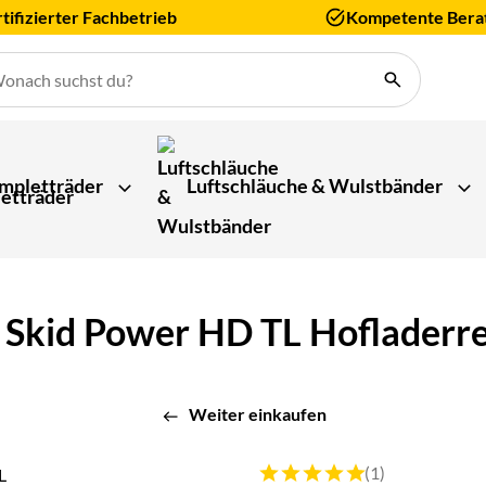
tifizierter Fachbetrieb
Kompetente Bera
mpletträder
Luftschläuche & Wulstbänder
kid Power HD TL Hofladerrei
Weiter einkaufen
Bewertung: 5 von 5 (1 Bewert
(1)