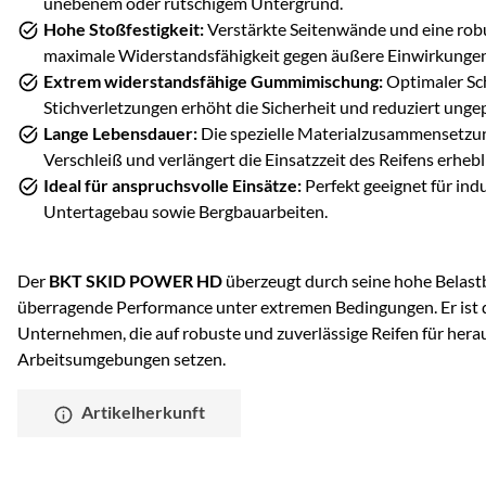
unebenem oder rutschigem Untergrund.
Hohe Stoßfestigkeit:
Verstärkte Seitenwände und eine rob
maximale Widerstandsfähigkeit gegen äußere Einwirkungen
Extrem widerstandsfähige Gummimischung:
Optimaler Sch
Stichverletzungen erhöht die Sicherheit und reduziert ungep
Lange Lebensdauer:
Die spezielle Materialzusammensetzung
Verschleiß und verlängert die Einsatzzeit des Reifens erhebl
Ideal für anspruchsvolle Einsätze:
Perfekt geeignet für in
Untertagebau sowie Bergbauarbeiten.
Der
BKT SKID POWER HD
überzeugt durch seine hohe Belastb
überragende Performance unter extremen Bedingungen. Er ist d
Unternehmen, die auf robuste und zuverlässige Reifen für her
Arbeitsumgebungen setzen.
Artikelherkunft