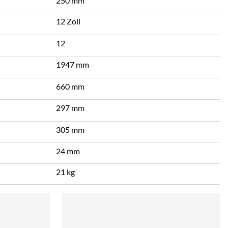
250 mm
12 Zoll
12
1947 mm
660 mm
297 mm
305 mm
24 mm
21 kg