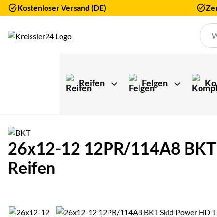
Kostenloser Versand (DE)
Zer
Zum Hauptinhalt springen
Reifen
Felgen
Ko
26x12-12 12PR/114A8 BKT S
Reifen
Produktgalerie