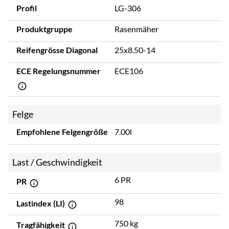
Profil
LG-306
Produktgruppe
Rasenmäher
Reifengrösse Diagonal
25x8.50-14
ECE Regelungsnummer
ECE106
Felge
Empfohlene Felgengröße
7.00l
Last / Geschwindigkeit
6 PR
PR
98
Lastindex (LI)
750 kg
Tragfähigkeit