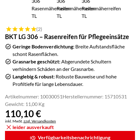
Bewertung: 5 von 5 (2 Bewertungen)
(2)
BKT LG 306 – Rasenreifen für Pflegeeinsätze
Geringe Bodenverdichtung:
Breite Aufstandsfläche
schont Rasenflächen.
Grasnarbe geschützt:
Abgerundete Schultern
verhindern Schäden an der Grasnarbe.
Langlebig & robust:
Robuste Bauweise und hohe
Profiltiefe für lange Lebensdauer.
Artikelnummer: 10030051
Herstellernummer: 15710531
Gewicht: 11,00 Kg
110
,
10
€
Steuerhinweis:
inkl. MwSt.
zzgl. Versandkosten
leider ausverkauft
Verfügbarkeitsbenachrichtigung