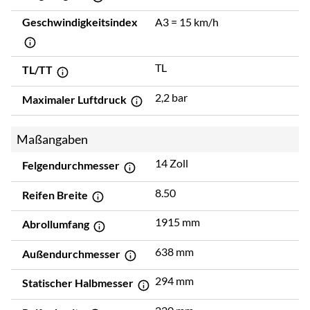
Geschwindigkeitsindex
A3 = 15 km/h
TL
TL/TT
2,2 bar
Maximaler Luftdruck
Maßangaben
14 Zoll
Felgendurchmesser
8.50
Reifen Breite
1915 mm
Abrollumfang
638 mm
Außendurchmesser
294 mm
Statischer Halbmesser