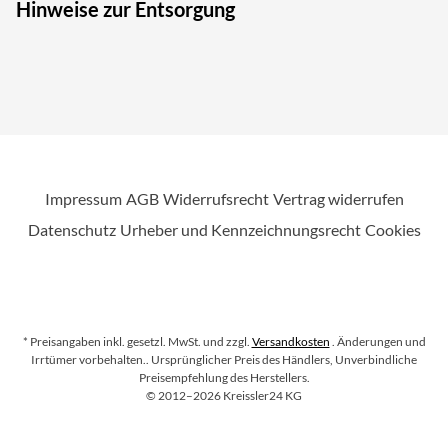
Hinweise zur Entsorgung
Impressum
AGB
Widerrufsrecht
Vertrag widerrufen
Datenschutz
Urheber und Kennzeichnungsrecht
Cookies
* Preisangaben inkl. gesetzl. MwSt. und zzgl.
Versandkosten
. Änderungen und
Irrtümer vorbehalten.
. Ursprünglicher Preis des Händlers, Unverbindliche
Preisempfehlung des Herstellers.
Copyright
©
2012–2026
Kreissler24 KG