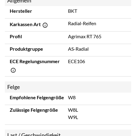
Allgemein
Hersteller
BKT
Radial-Reifen
Karkassen Art
Profil
Agrimax RT 765
Produktgruppe
AS-Radial
ECE Regelungsnummer
ECE106
Felge
Empfohlene Felgengröße
W8
Zulässige Felgengröße
W8L
W9L
Last / Geschwindigkeit