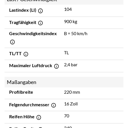
104
Lastindex (LI)
900 kg
Tragfähigkeit
Geschwindigkeitsindex
B = 50 km/h
TL
TL/TT
2,4 bar
Maximaler Luftdruck
Maßangaben
Profilbreite
220 mm
16 Zoll
Felgendurchmesser
70
Reifen Höhe
240