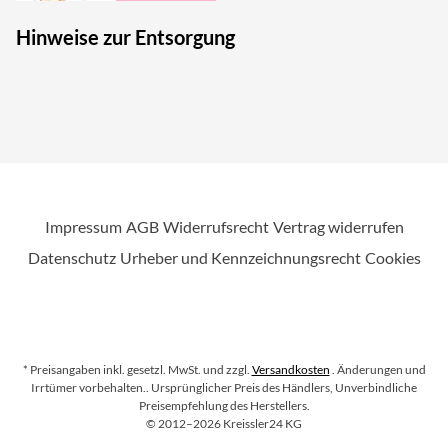
Hinweise zur Entsorgung
Impressum
AGB
Widerrufsrecht
Vertrag widerrufen
Datenschutz
Urheber und Kennzeichnungsrecht
Cookies
* Preisangaben inkl. gesetzl. MwSt. und zzgl.
Versandkosten
. Änderungen und
Irrtümer vorbehalten.
. Ursprünglicher Preis des Händlers, Unverbindliche
Preisempfehlung des Herstellers.
Copyright
©
2012–2026
Kreissler24 KG