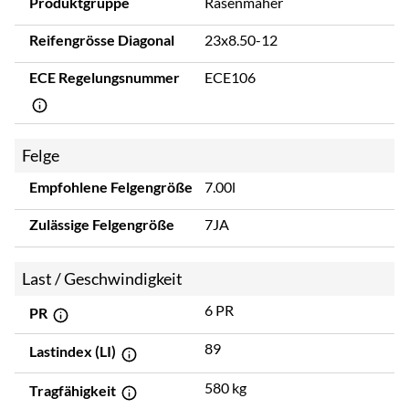
Produktgruppe
Rasenmäher
Reifengrösse Diagonal
23x8.50-12
ECE Regelungsnummer
ECE106
Felge
Empfohlene Felgengröße
7.00l
Zulässige Felgengröße
7JA
Last / Geschwindigkeit
6 PR
PR
89
Lastindex (LI)
580 kg
Tragfähigkeit