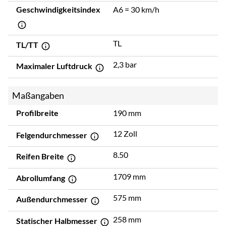
Geschwindigkeitsindex
A6 = 30 km/h
TL
TL/TT
2,3 bar
Maximaler Luftdruck
Maßangaben
Profilbreite
190 mm
12 Zoll
Felgendurchmesser
8.50
Reifen Breite
1709 mm
Abrollumfang
575 mm
Außendurchmesser
258 mm
Statischer Halbmesser