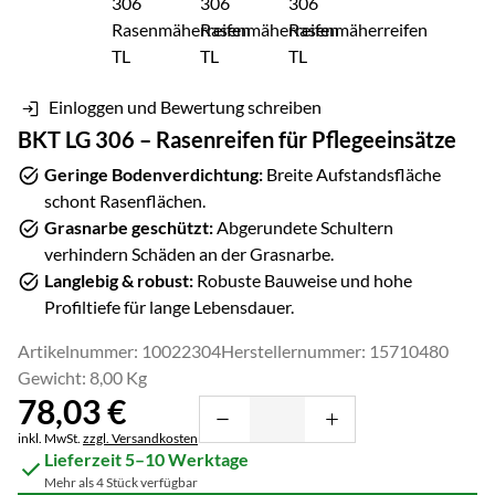
Einloggen und Bewertung schreiben
BKT LG 306 – Rasenreifen für Pflegeeinsätze
Geringe Bodenverdichtung:
Breite Aufstandsfläche
schont Rasenflächen.
Grasnarbe geschützt:
Abgerundete Schultern
verhindern Schäden an der Grasnarbe.
Langlebig & robust:
Robuste Bauweise und hohe
Profiltiefe für lange Lebensdauer.
Artikelnummer: 10022304
Herstellernummer: 15710480
Gewicht: 8,00 Kg
78
,
03
€
Steuerhinweis:
inkl. MwSt.
zzgl. Versandkosten
Lieferzeit 5–10 Werktage
Mehr als 4 Stück verfügbar