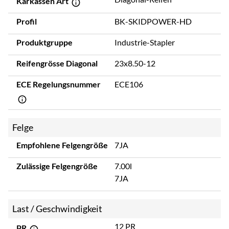
Karkassen Art
Profil
BK-SKIDPOWER-HD
Produktgruppe
Industrie-Stapler
Reifengrösse Diagonal
23x8.50-12
ECE Regelungsnummer
ECE106
Felge
Empfohlene Felgengröße
7JA
Zulässige Felgengröße
7.00l
7JA
Last / Geschwindigkeit
12 PR
PR