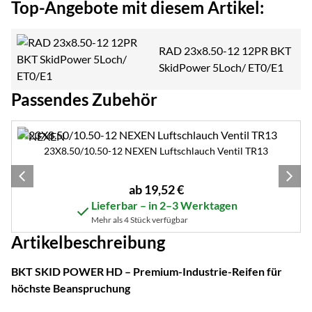
Top-Angebote mit diesem Artikel:
RAD 23x8.50-12 12PR BKT
SkidPower 5Loch/ ET0/E1
Passendes Zubehör
Zubehör überspringen
23X8.50/10.50-12 NEXEN Luftschlauch Ventil TR13
ab:
ab
19
,
52
€
Lieferbar – in 2–3 Werktagen
Mehr als 4 Stück verfügbar
Artikelbeschreibung
BKT SKID POWER HD – Premium-Industrie-Reifen für
höchste Beanspruchung