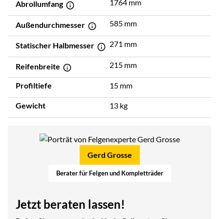
1764 mm
Abrollumfang
585 mm
Außendurchmesser
271 mm
Statischer Halbmesser
215 mm
Reifenbreite
Profiltiefe
15 mm
Gewicht
13 kg
Gerd Grosse
Berater für Felgen und Kompletträder
Jetzt beraten lassen!