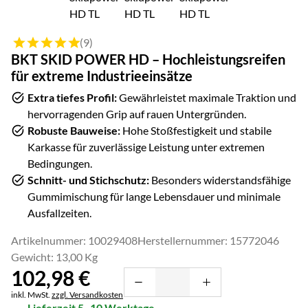
Bewertung: 5 von 5 (9 Bewertungen)
(9)
BKT SKID POWER HD – Hochleistungsreifen
für extreme Industrieeinsätze
Extra tiefes Profil:
Gewährleistet maximale Traktion und
hervorragenden Grip auf rauen Untergründen.
Robuste Bauweise:
Hohe Stoßfestigkeit und stabile
Karkasse für zuverlässige Leistung unter extremen
Bedingungen.
Schnitt- und Stichschutz:
Besonders widerstandsfähige
Gummimischung für lange Lebensdauer und minimale
Ausfallzeiten.
Artikelnummer: 10029408
Herstellernummer: 15772046
Gewicht: 13,00 Kg
102
,
98
€
Steuerhinweis:
inkl. MwSt.
zzgl. Versandkosten
Lieferzeit 5–10 Werktage