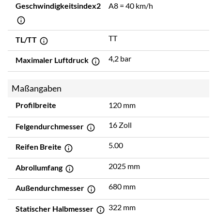
Geschwindigkeitsindex2
A8 = 40 km/h
TT
TL/TT
4,2 bar
Maximaler Luftdruck
Maßangaben
Profilbreite
120 mm
16 Zoll
Felgendurchmesser
5.00
Reifen Breite
2025 mm
Abrollumfang
680 mm
Außendurchmesser
322 mm
Statischer Halbmesser