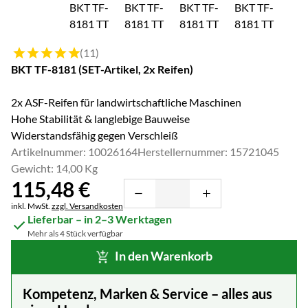
Bewertung: 5 von 5 (11 Bewertungen)
(11)
BKT TF-8181 (SET-Artikel, 2x Reifen)
2x ASF-Reifen für landwirtschaftliche Maschinen
Hohe Stabilität & langlebige Bauweise
Widerstandsfähig gegen Verschleiß
Artikelnummer: 10026164
Herstellernummer: 15721045
Gewicht: 14,00 Kg
115
,
48
€
Steuerhinweis:
inkl. MwSt.
zzgl. Versandkosten
Lieferbar – in 2–3 Werktagen
Mehr als 4 Stück verfügbar
In den Warenkorb
Kompetenz, Marken & Service – alles aus