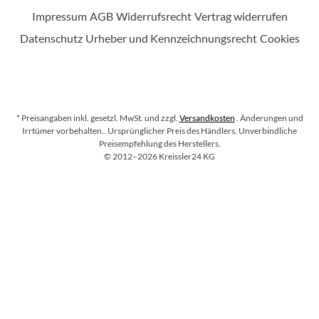
Impressum
AGB
Widerrufsrecht
Vertrag widerrufen
Datenschutz
Urheber und Kennzeichnungsrecht
Cookies
* Preisangaben inkl. gesetzl. MwSt. und zzgl.
Versandkosten
. Änderungen und
Irrtümer vorbehalten.
. Ursprünglicher Preis des Händlers, Unverbindliche
Preisempfehlung des Herstellers.
Copyright
©
2012–2026
Kreissler24 KG