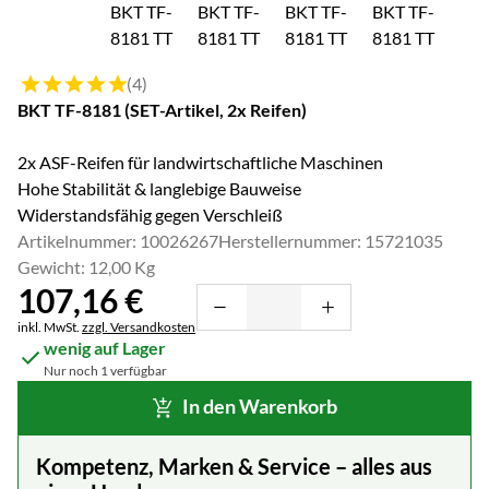
Bewertung: 5 von 5 (4 Bewertungen)
(4)
BKT TF-8181 (SET-Artikel, 2x Reifen)
2x ASF-Reifen für landwirtschaftliche Maschinen
Hohe Stabilität & langlebige Bauweise
Widerstandsfähig gegen Verschleiß
Artikelnummer: 10026267
Herstellernummer: 15721035
Gewicht: 12,00 Kg
107
,
16
€
Steuerhinweis:
inkl. MwSt.
zzgl. Versandkosten
wenig auf Lager
Nur noch 1 verfügbar
In den Warenkorb
Kompetenz, Marken & Service – alles aus