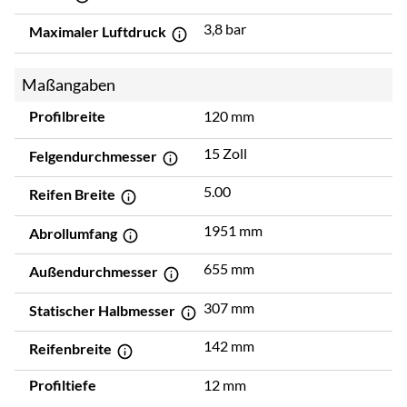
3,8 bar
Maximaler Luftdruck
Maßangaben
Profilbreite
120 mm
15 Zoll
Felgendurchmesser
5.00
Reifen Breite
1951 mm
Abrollumfang
655 mm
Außendurchmesser
307 mm
Statischer Halbmesser
142 mm
Reifenbreite
Profiltiefe
12 mm