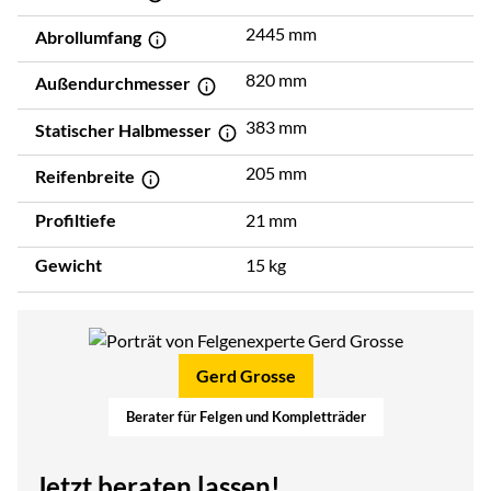
2445 mm
Abrollumfang
820 mm
Außendurchmesser
383 mm
Statischer Halbmesser
205 mm
Reifenbreite
Profiltiefe
21 mm
Gewicht
15 kg
Gerd Grosse
Berater für Felgen und Kompletträder
Jetzt beraten lassen!