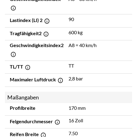
90
Lastindex (LI) 2
600 kg
Tragfähigkeit2
Geschwindigkeitsindex2
A8 = 40 km/h
TT
TL/TT
2,8 bar
Maximaler Luftdruck
Maßangaben
Profilbreite
170 mm
16 Zoll
Felgendurchmesser
7.50
Reifen Breite