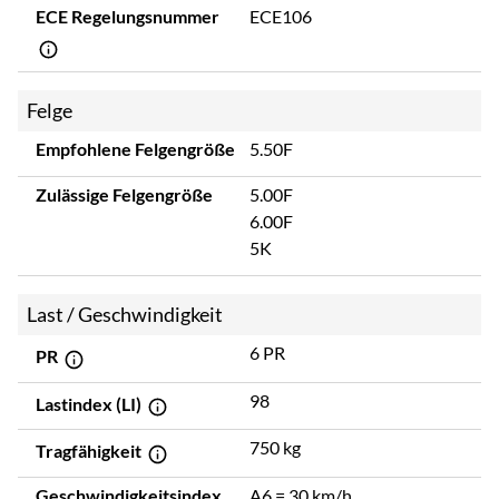
ECE Regelungsnummer
ECE106
Felge
Empfohlene Felgengröße
5.50F
Zulässige Felgengröße
5.00F
6.00F
5K
Last / Geschwindigkeit
6 PR
PR
98
Lastindex (LI)
750 kg
Tragfähigkeit
Geschwindigkeitsindex
A6 = 30 km/h