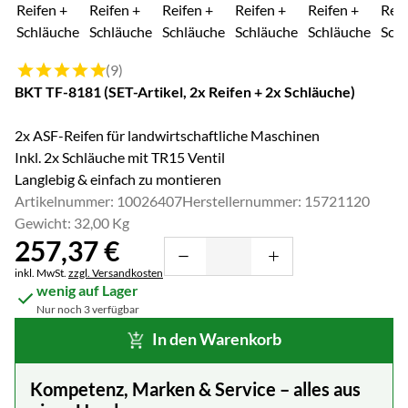
Bewertung: 5 von 5 (9 Bewertungen)
(9)
BKT TF-8181 (SET-Artikel, 2x Reifen + 2x Schläuche)
2x ASF-Reifen für landwirtschaftliche Maschinen
Inkl. 2x Schläuche mit TR15 Ventil
Langlebig & einfach zu montieren
Artikelnummer: 10026407
Herstellernummer: 15721120
Gewicht: 32,00 Kg
257
,
37
€
Steuerhinweis:
inkl. MwSt.
zzgl. Versandkosten
wenig auf Lager
Nur noch 3 verfügbar
In den Warenkorb
Kompetenz, Marken & Service – alles aus