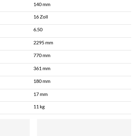
140 mm
16 Zoll
6.50
2295 mm
770 mm
361 mm
180 mm
17 mm
11 kg