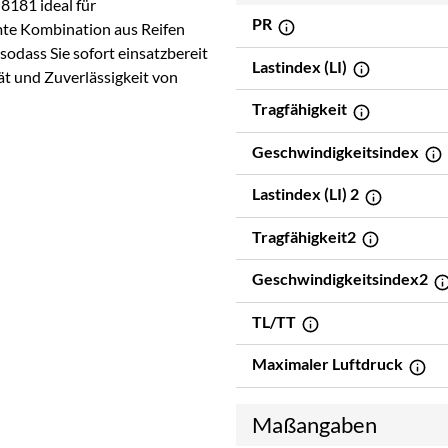
-8181 ideal für
PR
mte Kombination aus Reifen
odass Sie sofort einsatzbereit
Lastindex (LI)
tät und Zuverlässigkeit von
Tragfähigkeit
Geschwindigkeitsindex
Lastindex (LI) 2
Tragfähigkeit2
Geschwindigkeitsindex2
TL/TT
Maximaler Luftdruck
Maßangaben