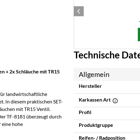
Technische Dat
fen + 2x Schläuche mit TR15
Allgemein
Hersteller
für landwirtschaftliche
Karkassen Art
t. In diesem praktischen SET-
äuchen mit TR15 Ventil.
Profil
 Der TF-8181 überzeugt durch
r eine hohe
Produktgruppe
Reifen- / Radposition