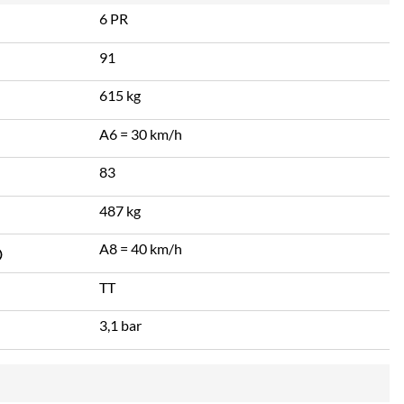
6 PR
91
615 kg
A6 = 30 km/h
83
487 kg
A8 = 40 km/h
TT
3,1 bar