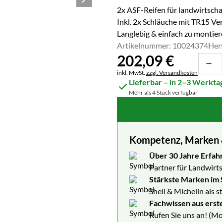
2x ASF-Reifen für landwirtsch
Inkl. 2x Schläuche mit TR15 Ven
Langlebig & einfach zu montie
Artikelnummer: 10024374
Her
202
,
09
€
Steuerhinweis:
inkl. MwSt.
zzgl. Versandkosten
Lieferbar – in 2–3 Werkta
Mehr als 4 Stück verfügbar
Kompetenz, Marken & 
Über 30 Jahre Erfah
Partner für Landwirts
Stärkste Marken im 
Shell & Michelin als 
Fachwissen aus erst
Rufen Sie uns an! (Mo