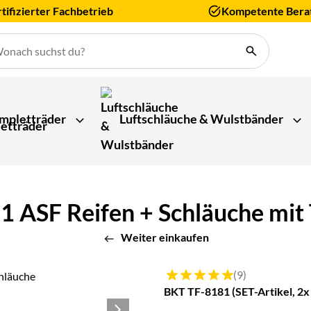
tifizierter Fachbetrieb
Kompetente Bera
mpletträder
Luftschläuche & Wulstbänder
 ASF Reifen + Schläuche mit T
Weiter einkaufen
Bewertung: 5 von 5 (9 Bewert
(9)
BKT TF-8181 (SET-Artikel, 2x