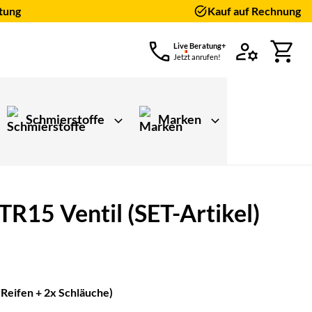
tung
Kauf auf Rechnung
Live Beratung+
Jetzt anrufen!
Schmierstoffe
Marken
R15 Ventil (SET-Artikel)
ungen)
 Reifen + 2x Schläuche)