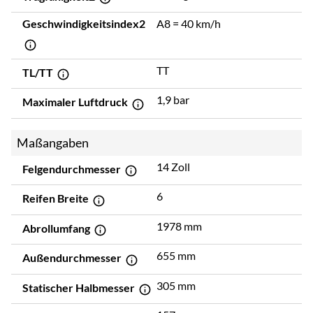
Geschwindigkeitsindex2
A8 = 40 km/h
TT
TL/TT
1,9 bar
Maximaler Luftdruck
Maßangaben
14 Zoll
Felgendurchmesser
6
Reifen Breite
1978 mm
Abrollumfang
655 mm
Außendurchmesser
305 mm
Statischer Halbmesser