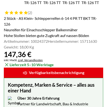
Bewertung: 5 von 5 (2 Bewertungen)
(2)
2 Stück - AS Klein- Schlepperreifen 6-14 4 PR TT BKT TR-
126
Neureifen für Einachsschlepper Balkenmäher
Hohe Stollen bieten gute Zugkraft auf nassen Böden
Artikelnummer: 10024372
Herstellernummer: 15711630
Gewicht: 18,00 Kg
147
,
36
€
Steuerhinweis:
inkl. MwSt.
zzgl. Versandkosten
Lieferzeit 5–10 Werktage
Verfügbarkeitsbenachrichtigung
Kompetenz, Marken & Service – alles aus
einer Hand
Über 30 Jahre Erfahrung
Partner für Landwirtschaft, Bau & Industrie