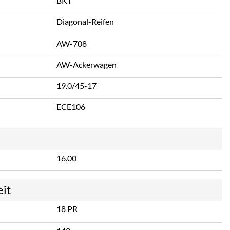
BKT
Diagonal-Reifen
AW-708
AW-Ackerwagen
19.0/45-17
ECE106
16.00
eit
18 PR