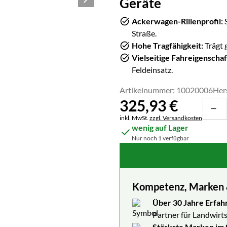
Geräte
Ackerwagen-Rillenprofil:
S
Straße.
Hohe Tragfähigkeit:
Trägt 
Vielseitige Fahreigenschaf
Feldeinsatz.
Artikelnummer: 10020006
Her
325
,
93
€
Steuerhinweis:
inkl. MwSt.
zzgl. Versandkosten
wenig auf Lager
Nur noch 1 verfügbar
Kompetenz, Marken & 
Über 30 Jahre Erfah
Partner für Landwirts
Stärkste Marken im 