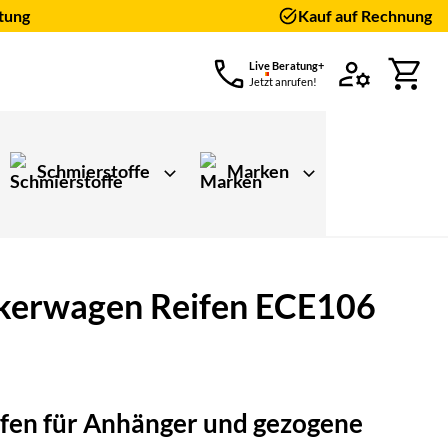
tung
Kauf auf Rechnung
Live Beratung+
Jetzt anrufen!
Schmierstoffe
Marken
kerwagen Reifen ECE106
ungen)
fen für Anhänger und gezogene