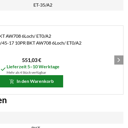
ET-35/A2
0/45-17 10PR BKT AW708 6Loch/ ET0/A2
551
,
03
€
Lieferzeit 5–10 Werktage
Mehr als 4 Stück verfügbar
In den Warenkorb
en