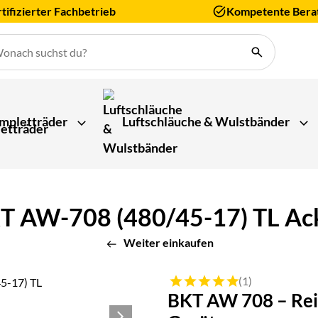
tifizierter Fachbetrieb
Kompetente Bera
mpletträder
Luftschläuche & Wulstbänder
T AW-708 (480/45-17) TL Ac
Weiter einkaufen
Bewertung: 5 von 5 (1 Bewert
(1)
BKT AW 708 – Rei