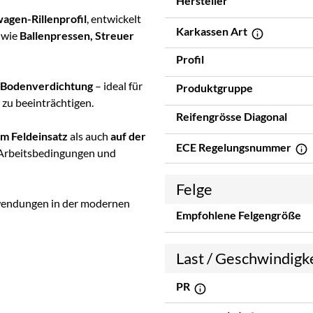
Hersteller
agen-Rillenprofil
, entwickelt
Karkassen Art
wie
Ballenpressen, Streuer
Profil
 Bodenverdichtung
– ideal für
Produktgruppe
 zu beeinträchtigen.
Reifengrösse Diagonal
im Feldeinsatz
als auch
auf der
ECE Regelungsnummer
e Arbeitsbedingungen und
Felge
Anwendungen in der modernen
Empfohlene Felgengröße
Last / Geschwindigk
PR