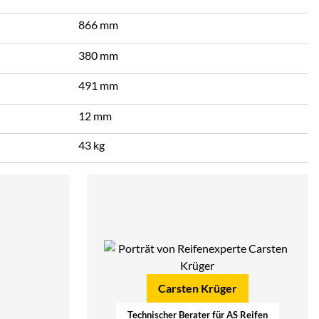
866 mm
380 mm
491 mm
12 mm
43 kg
Carsten Krüger
Technischer Berater für AS Reifen